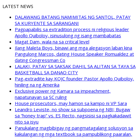
LATEST NEWS
DALAWANG BATANG NAMIMITAS NG SANTOL, PATAY
SA KURYENTE SA SARANGANI
Pagpapabilis sa extradition process ni religious leader
Apollo Quiboloy, isinusulong ng isang mambabatas
Magat Dam, wala na sa critical level
Ilang Maleta Boys, binawi ang mga alegasyon laban kina
Pangulong Marcos, dating House Speaker Romualdez at
dating Congressman Co
LALAKI, PATAY SA SAKSAK DAHIL SA ALITAN SA TAYA SA
BASKETBALL SA DANAO CITY
Pag-extradite kay KOJC founder Pastor Apollo Quiboloy,
hiniling na ng Amerika
Exclusive power ng Kamara sa impeachment,
napatunayan sa SC ruling
House prosecutors, may hamon sa kampo ni VP Sara
Leandro Leviste, no show sa subpoena ng NBI; Bugaw
sa “honey trap” vs. ES Recto, nagsisisi sa pagkakadawit
nito sa isyu
Panukalang magbibigay ng pangmatagalang solusyon sa
kakulangan ng mga textbook sa pampublikong paaralan,