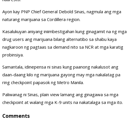
Ayon kay PNP Chief General Debold Sinas, nagmula ang mga
naturang marijuana sa Cordillera region.
Kasalukuyan aniyang iniimbestigahan kung ginagamit na ng mga
drug users ang marijuana bilang alternatibo sa shabu kaya
nagkaroon ng pagtaas sa demand nito sa NCR at mga karatig
probinsiya.
Samantala, idinepensa ni sinas kung paanong nakalusot ang
daan-daang kilo ng marijuana gayong may mga nakalatag pa
ring checkpoint papasok ng Metro Manila.
Paliwanag ni Sinas, plain view lamang ang ginagawa sa mga
checkpoint at walang mga K-9 units na nakatalaga sa mga ito.
Comments