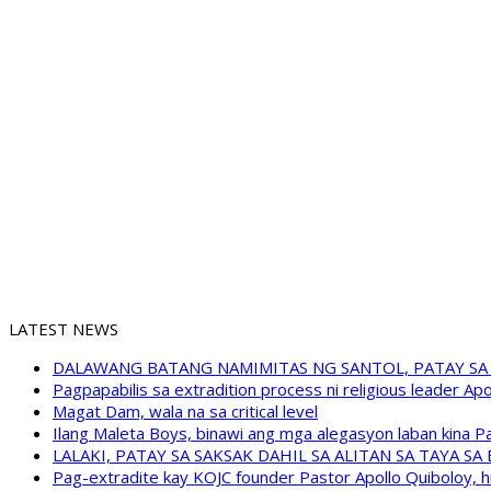
LATEST NEWS
DALAWANG BATANG NAMIMITAS NG SANTOL, PATAY SA
Pagpapabilis sa extradition process ni religious leader A
Magat Dam, wala na sa critical level
Ilang Maleta Boys, binawi ang mga alegasyon laban kina
LALAKI, PATAY SA SAKSAK DAHIL SA ALITAN SA TAYA S
Pag-extradite kay KOJC founder Pastor Apollo Quiboloy, hi