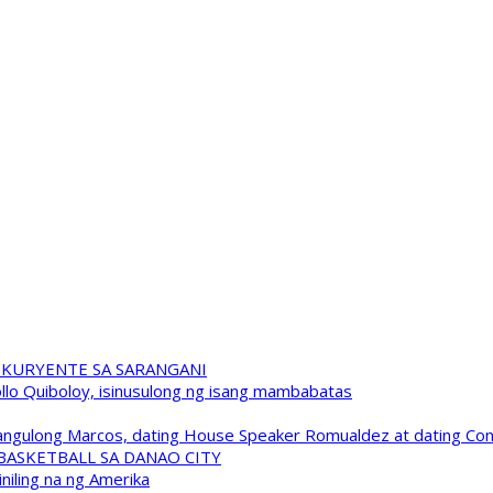
 KURYENTE SA SARANGANI
pollo Quiboloy, isinusulong ng isang mambabatas
 Pangulong Marcos, dating House Speaker Romualdez at dating C
A BASKETBALL SA DANAO CITY
niling na ng Amerika