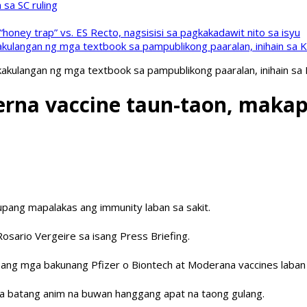
sa SC ruling
oney trap” vs. ES Recto, nagsisisi sa pagkakadawit nito sa isyu
kulangan ng mga textbook sa pampublikong paaralan, inihain sa 
akulangan ng mga textbook sa pampublikong paaralan, inihain sa
erna vaccine taun-taon, maka
pang mapalakas ang immunity laban sa sakit.
Rosario Vergeire sa isang Press Briefing.
ng mga bakunang Pfizer o Biontech at Moderana vaccines laban s
batang anim na buwan hanggang apat na taong gulang.