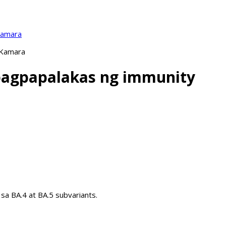
Kamara
 Kamara
pagpapalakas ng immunity
a BA.4 at BA.5 subvariants.