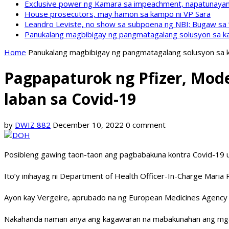
Exclusive power ng Kamara sa impeachment, napatunayan 
House prosecutors, may hamon sa kampo ni VP Sara
Leandro Leviste, no show sa subpoena ng NBI; Bugaw sa “h
Panukalang magbibigay ng pangmatagalang solusyon sa ka
Home
Panukalang magbibigay ng pangmatagalang solusyon sa k
Pagpapaturok ng Pfizer, Mod
laban sa Covid-19
by
DWIZ 882
December 10, 2022
0 comment
Posibleng gawing taon-taon ang pagbabakuna kontra Covid-19 u
Ito’y inihayag ni Department of Health Officer-In-Charge Maria 
Ayon kay Vergeire, aprubado na ng European Medicines Agency a
Nakahanda naman anya ang kagawaran na mabakunahan ang mga 