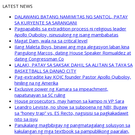
LATEST NEWS
DALAWANG BATANG NAMIMITAS NG SANTOL, PATAY
SA KURYENTE SA SARANGANI
Pagpapabilis sa extradition process ni religious leader
Apollo Quiboloy, isinusulong ng isang mambabatas
Magat Dam, wala na sa critical level
Ilang Maleta Boys, binawi ang mga alegasyon laban kina
Pangulong Marcos, dating House Speaker Romualdez at
dating Congressman Co
LALAKI, PATAY SA SAKSAK DAHIL SA ALITAN SA TAYA SA
BASKETBALL SA DANAO CITY
Pag-extradite kay KOJC founder Pastor Apollo Quiboloy,
hiniling na ng Amerika
Exclusive power ng Kamara sa impeachment,
napatunayan sa SC ruling
House prosecutors, may hamon sa kampo ni VP Sara
Leandro Leviste, no show sa subpoena ng NBI; Bugaw
sa “honey trap” vs. ES Recto, nagsisisi sa pagkakadawit
nito sa isyu
Panukalang magbibigay ng pangmatagalang solusyon sa
kakulangan ng mga textbook sa pampublikong paaralan,