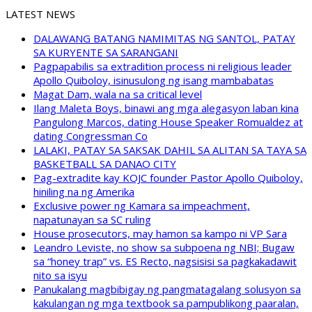
LATEST NEWS
DALAWANG BATANG NAMIMITAS NG SANTOL, PATAY
SA KURYENTE SA SARANGANI
Pagpapabilis sa extradition process ni religious leader
Apollo Quiboloy, isinusulong ng isang mambabatas
Magat Dam, wala na sa critical level
Ilang Maleta Boys, binawi ang mga alegasyon laban kina
Pangulong Marcos, dating House Speaker Romualdez at
dating Congressman Co
LALAKI, PATAY SA SAKSAK DAHIL SA ALITAN SA TAYA SA
BASKETBALL SA DANAO CITY
Pag-extradite kay KOJC founder Pastor Apollo Quiboloy,
hiniling na ng Amerika
Exclusive power ng Kamara sa impeachment,
napatunayan sa SC ruling
House prosecutors, may hamon sa kampo ni VP Sara
Leandro Leviste, no show sa subpoena ng NBI; Bugaw
sa “honey trap” vs. ES Recto, nagsisisi sa pagkakadawit
nito sa isyu
Panukalang magbibigay ng pangmatagalang solusyon sa
kakulangan ng mga textbook sa pampublikong paaralan,