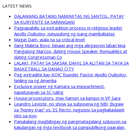
LATEST NEWS
DALAWANG BATANG NAMIMITAS NG SANTOL, PATAY
SA KURYENTE SA SARANGANI
Pagpapabilis sa extradition process ni religious leader
Apollo Quiboloy, isinusulong ng isang mambabatas
Magat Dam, wala na sa critical level
Ilang Maleta Boys, binawi ang mga alegasyon laban kina
Pangulong Marcos, dating House Speaker Romualdez at
dating Congressman Co
LALAKI, PATAY SA SAKSAK DAHIL SA ALITAN SA TAYA SA
BASKETBALL SA DANAO CITY
Pag-extradite kay KOJC founder Pastor Apollo Quiboloy,
hiniling na ng Amerika
Exclusive power ng Kamara sa impeachment,
napatunayan sa SC ruling
House prosecutors, may hamon sa kampo ni VP Sara
Leandro Leviste, no show sa subpoena ng NBI; Bugaw
sa “honey trap” vs. ES Recto, nagsisisi sa pagkakadawit
nito sa isyu
Panukalang magbibigay ng pangmatagalang solusyon sa
kakulangan ng mga textbook sa pampublikong paaralan,