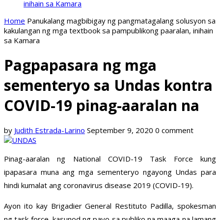
inihain sa Kamara
Home
Panukalang magbibigay ng pangmatagalang solusyon sa
kakulangan ng mga textbook sa pampublikong paaralan, inihain
sa Kamara
Pagpapasara ng mga
sementeryo sa Undas kontra
COVID-19 pinag-aaralan na
by
Judith Estrada-Larino
September 9, 2020
0 comment
Pinag-aaralan ng National COVID-19 Task Force kung
ipapasara muna ang mga sementeryo ngayong Undas para
hindi kumalat ang coronavirus disease 2019 (COVID-19).
Ayon ito kay Brigadier General Restituto Padilla, spokesman
ng task force, kasunod ng payo sa publiko na maaga na lamang