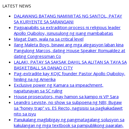
LATEST NEWS
DALAWANG BATANG NAMIMITAS NG SANTOL, PATAY
SA KURYENTE SA SARANGANI
Pagpapabilis sa extradition process ni religious leader
Apollo Quiboloy, isinusulong ng isang mambabatas
Magat Dam, wala na sa critical level
Ilang Maleta Boys, binawi ang mga alegasyon laban kina
Pangulong Marcos, dating House Speaker Romualdez at
dating Congressman Co
LALAKI, PATAY SA SAKSAK DAHIL SA ALITAN SA TAYA SA
BASKETBALL SA DANAO CITY
Pag-extradite kay KOJC founder Pastor Apollo Quiboloy,
hiniling na ng Amerika
Exclusive power ng Kamara sa impeachment,
napatunayan sa SC ruling
House prosecutors, may hamon sa kampo ni VP Sara
Leandro Leviste, no show sa subpoena ng NBI; Bugaw
sa “honey trap” vs. ES Recto, nagsisisi sa pagkakadawit
nito sa isyu
Panukalang magbibigay ng pangmatagalang solusyon sa
kakulangan ng mga textbook sa pampublikong paaralan,