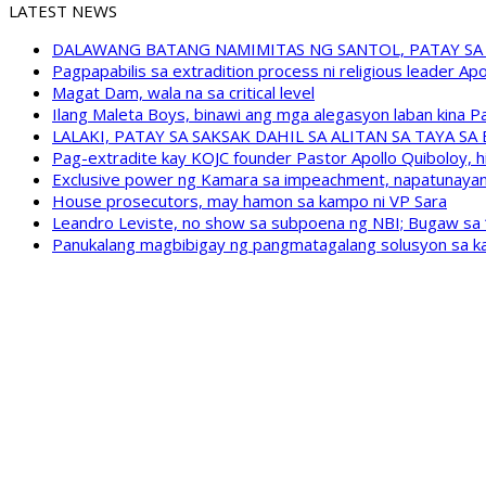
LATEST NEWS
DALAWANG BATANG NAMIMITAS NG SANTOL, PATAY SA
Pagpapabilis sa extradition process ni religious leader A
Magat Dam, wala na sa critical level
Ilang Maleta Boys, binawi ang mga alegasyon laban kina
LALAKI, PATAY SA SAKSAK DAHIL SA ALITAN SA TAYA S
Pag-extradite kay KOJC founder Pastor Apollo Quiboloy, hi
Exclusive power ng Kamara sa impeachment, napatunayan 
House prosecutors, may hamon sa kampo ni VP Sara
Leandro Leviste, no show sa subpoena ng NBI; Bugaw sa “h
Panukalang magbibigay ng pangmatagalang solusyon sa ka