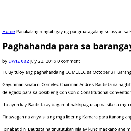
Home
Panukalang magbibigay ng pangmatagalang solusyon sa k
Paghahanda para sa barangay 
by
DWIZ 882
July 22, 2016
0 comment
Tuluy tuloy ang paghahanda ng COMELEC sa October 31 Baranga
Gayunman sinabi ni Comelec Chairman Andres Bautista na naghi
delegado para sa posibleng Con Con o Constitutional Conventio
Ito ayon kay Bautista ay bagamat nakikipag usap na sila sa mga
Tinawagan na aniya sila ng mga lider ng Kamara para itanong a
Ipinabatid ni Bautista na tinututukan nila ay kung magkano ang 