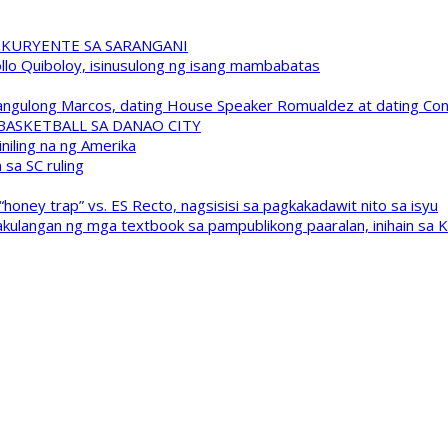
 KURYENTE SA SARANGANI
pollo Quiboloy, isinusulong ng isang mambabatas
 Pangulong Marcos, dating House Speaker Romualdez at dating C
A BASKETBALL SA DANAO CITY
niling na ng Amerika
sa SC ruling
oney trap” vs. ES Recto, nagsisisi sa pagkakadawit nito sa isyu
kulangan ng mga textbook sa pampublikong paaralan, inihain sa 