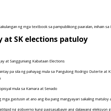
akulangan ng mga textbook sa pampublikong paaralan, inihain sa
at SK elections patuloy
y at Sangguniang Kabataan Elections
hintay pa sila ng pahayag mula sa Pangulong Rodrigo Duterte at
n
 opisyal mula sa Kamara at Senado
ng mga gastusin at ano ang iba pang mangyayari sakaling matuloy
matitipid ng gobyerno kung pagsasabayin ang dalawang eleksyon gay