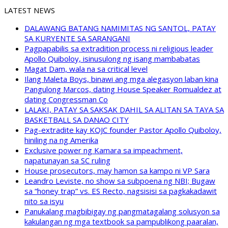
LATEST NEWS
DALAWANG BATANG NAMIMITAS NG SANTOL, PATAY
SA KURYENTE SA SARANGANI
Pagpapabilis sa extradition process ni religious leader
Apollo Quiboloy, isinusulong ng isang mambabatas
Magat Dam, wala na sa critical level
Ilang Maleta Boys, binawi ang mga alegasyon laban kina
Pangulong Marcos, dating House Speaker Romualdez at
dating Congressman Co
LALAKI, PATAY SA SAKSAK DAHIL SA ALITAN SA TAYA SA
BASKETBALL SA DANAO CITY
Pag-extradite kay KOJC founder Pastor Apollo Quiboloy,
hiniling na ng Amerika
Exclusive power ng Kamara sa impeachment,
napatunayan sa SC ruling
House prosecutors, may hamon sa kampo ni VP Sara
Leandro Leviste, no show sa subpoena ng NBI; Bugaw
sa “honey trap” vs. ES Recto, nagsisisi sa pagkakadawit
nito sa isyu
Panukalang magbibigay ng pangmatagalang solusyon sa
kakulangan ng mga textbook sa pampublikong paaralan,