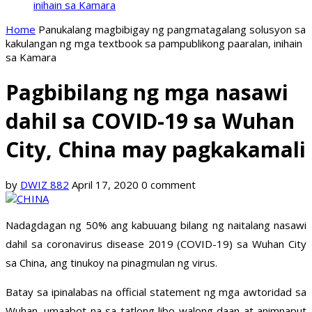
inihain sa Kamara
Home
Panukalang magbibigay ng pangmatagalang solusyon sa
kakulangan ng mga textbook sa pampublikong paaralan, inihain
sa Kamara
Pagbibilang ng mga nasawi
dahil sa COVID-19 sa Wuhan
City, China may pagkakamali
by
DWIZ 882
April 17, 2020
0 comment
Nadagdagan ng 50% ang kabuuang bilang ng naitalang nasawi
dahil sa coronavirus disease 2019 (COVID-19) sa Wuhan City
sa China, ang tinukoy na pinagmulan ng virus.
Batay sa ipinalabas na official statement ng mga awtoridad sa
Wuhan, umaabot na sa tatlong libo walong daan at animnaput