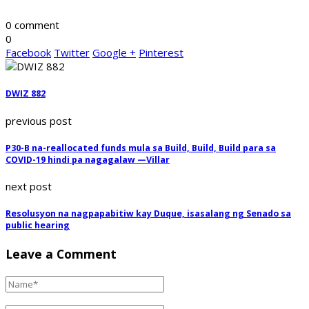
0 comment
0
Facebook
Twitter
Google +
Pinterest
DWIZ 882
previous post
P30-B na-reallocated funds mula sa Build, Build, Build para sa
COVID-19 hindi pa nagagalaw —Villar
next post
Resolusyon na nagpapabitiw kay Duque, isasalang ng Senado sa
public hearing
Leave a Comment