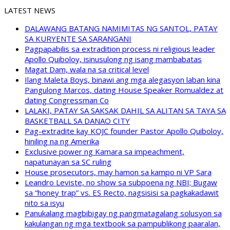
LATEST NEWS
DALAWANG BATANG NAMIMITAS NG SANTOL, PATAY
SA KURYENTE SA SARANGANI
Pagpapabilis sa extradition process ni religious leader
Apollo Quiboloy, isinusulong ng isang mambabatas
Magat Dam, wala na sa critical level
Ilang Maleta Boys, binawi ang mga alegasyon laban kina
Pangulong Marcos, dating House Speaker Romualdez at
dating Congressman Co
LALAKI, PATAY SA SAKSAK DAHIL SA ALITAN SA TAYA SA
BASKETBALL SA DANAO CITY
Pag-extradite kay KOJC founder Pastor Apollo Quiboloy,
hiniling na ng Amerika
Exclusive power ng Kamara sa impeachment,
napatunayan sa SC ruling
House prosecutors, may hamon sa kampo ni VP Sara
Leandro Leviste, no show sa subpoena ng NBI; Bugaw
sa “honey trap” vs. ES Recto, nagsisisi sa pagkakadawit
nito sa isyu
Panukalang magbibigay ng pangmatagalang solusyon sa
kakulangan ng mga textbook sa pampublikong paaralan,