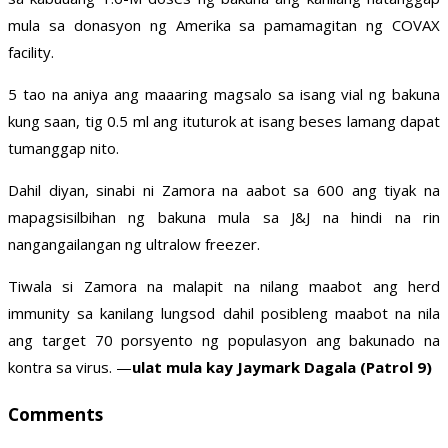
mula sa donasyon ng Amerika sa pamamagitan ng COVAX
facility.
5 tao na aniya ang maaaring magsalo sa isang vial ng bakuna
kung saan, tig 0.5 ml ang ituturok at isang beses lamang dapat
tumanggap nito.
Dahil diyan, sinabi ni Zamora na aabot sa 600 ang tiyak na
mapagsisilbihan ng bakuna mula sa J&J na hindi na rin
nangangailangan ng ultralow freezer.
Tiwala si Zamora na malapit na nilang maabot ang herd
immunity sa kanilang lungsod dahil posibleng maabot na nila
ang target 70 porsyento ng populasyon ang bakunado na
kontra sa virus. —
ulat mula kay Jaymark Dagala (Patrol 9)
Comments