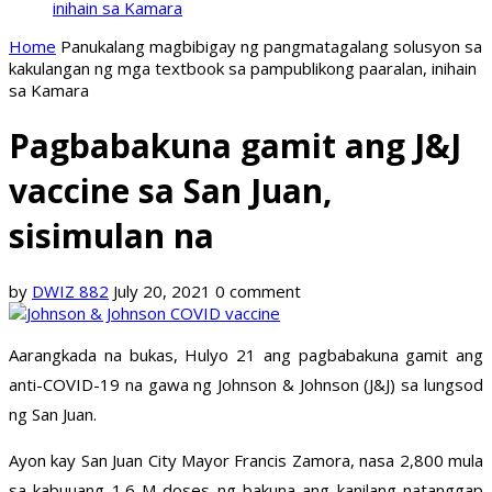
inihain sa Kamara
Home
Panukalang magbibigay ng pangmatagalang solusyon sa
kakulangan ng mga textbook sa pampublikong paaralan, inihain
sa Kamara
Pagbabakuna gamit ang J&J
vaccine sa San Juan,
sisimulan na
by
DWIZ 882
July 20, 2021
0 comment
Aarangkada na bukas, Hulyo 21 ang pagbabakuna gamit ang
anti-COVID-19 na gawa ng Johnson & Johnson (J&J) sa lungsod
ng San Juan.
Ayon kay San Juan City Mayor Francis Zamora, nasa 2,800 mula
sa kabuuang 1.6-M doses ng bakuna ang kanilang natanggap