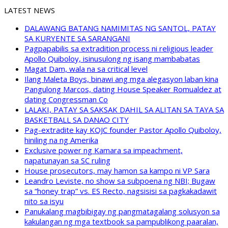
LATEST NEWS
DALAWANG BATANG NAMIMITAS NG SANTOL, PATAY
SA KURYENTE SA SARANGANI
Pagpapabilis sa extradition process ni religious leader
Apollo Quiboloy, isinusulong ng isang mambabatas
Magat Dam, wala na sa critical level
Ilang Maleta Boys, binawi ang mga alegasyon laban kina
Pangulong Marcos, dating House Speaker Romualdez at
dating Congressman Co
LALAKI, PATAY SA SAKSAK DAHIL SA ALITAN SA TAYA SA
BASKETBALL SA DANAO CITY
Pag-extradite kay KOJC founder Pastor Apollo Quiboloy,
hiniling na ng Amerika
Exclusive power ng Kamara sa impeachment,
napatunayan sa SC ruling
House prosecutors, may hamon sa kampo ni VP Sara
Leandro Leviste, no show sa subpoena ng NBI; Bugaw
sa “honey trap” vs. ES Recto, nagsisisi sa pagkakadawit
nito sa isyu
Panukalang magbibigay ng pangmatagalang solusyon sa
kakulangan ng mga textbook sa pampublikong paaralan,