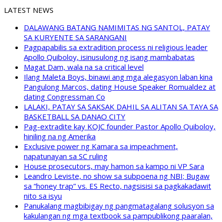
LATEST NEWS
DALAWANG BATANG NAMIMITAS NG SANTOL, PATAY
SA KURYENTE SA SARANGANI
Pagpapabilis sa extradition process ni religious leader
Apollo Quiboloy, isinusulong ng isang mambabatas
Magat Dam, wala na sa critical level
Ilang Maleta Boys, binawi ang mga alegasyon laban kina
Pangulong Marcos, dating House Speaker Romualdez at
dating Congressman Co
LALAKI, PATAY SA SAKSAK DAHIL SA ALITAN SA TAYA SA
BASKETBALL SA DANAO CITY
Pag-extradite kay KOJC founder Pastor Apollo Quiboloy,
hiniling na ng Amerika
Exclusive power ng Kamara sa impeachment,
napatunayan sa SC ruling
House prosecutors, may hamon sa kampo ni VP Sara
Leandro Leviste, no show sa subpoena ng NBI; Bugaw
sa “honey trap” vs. ES Recto, nagsisisi sa pagkakadawit
nito sa isyu
Panukalang magbibigay ng pangmatagalang solusyon sa
kakulangan ng mga textbook sa pampublikong paaralan,