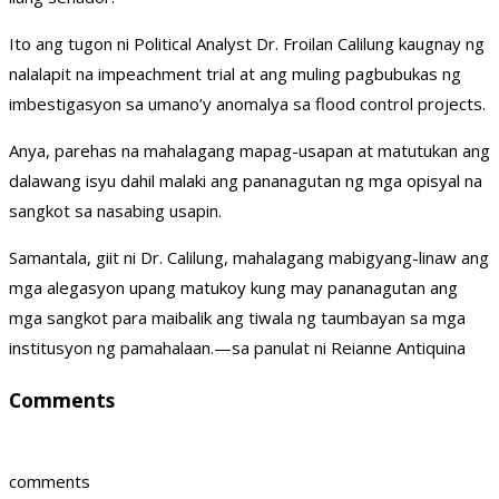
Ito ang tugon ni Political Analyst Dr. Froilan Calilung kaugnay ng
nalalapit na impeachment trial at ang muling pagbubukas ng
imbestigasyon sa umano’y anomalya sa flood control projects.
Anya, parehas na mahalagang mapag-usapan at matutukan ang
dalawang isyu dahil malaki ang pananagutan ng mga opisyal na
sangkot sa nasabing usapin.
Samantala, giit ni Dr. Calilung, mahalagang mabigyang-linaw ang
mga alegasyon upang matukoy kung may pananagutan ang
mga sangkot para maibalik ang tiwala ng taumbayan sa mga
institusyon ng pamahalaan.—sa panulat ni Reianne Antiquina
Comments
comments