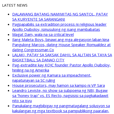
LATEST NEWS
DALAWANG BATANG NAMIMITAS NG SANTOL, PATAY
SA KURYENTE SA SARANGANI
Pagpapabilis sa extradition process ni religious leader
Apollo Quiboloy, isinusulong ng isang mambabatas
Magat Dam, wala na sa critical level
Ilang Maleta Boys, binawi ang mga alegasyon laban kina
Pangulong Marcos, dating House Speaker Romualdez at
dating Congressman Co
LALAKI, PATAY SA SAKSAK DAHIL SA ALITAN SA TAYA SA
BASKETBALL SA DANAO CITY
Pag-extradite kay KOJC founder Pastor Apollo Quiboloy,
hiniling na ng Amerika
Exclusive power ng Kamara sa impeachment,
napatunayan sa SC ruling
House prosecutors, may hamon sa kampo ni VP Sara
Leandro Leviste, no show sa subpoena ng NBI; Bugaw
sa “honey trap” vs. ES Recto, nagsisisi sa pagkakadawit
nito sa isyu
Panukalang magbibigay ng pangmatagalang solusyon sa
kakulangan ng mga textbook sa pampublikong paaralan,