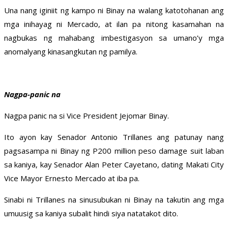
Una nang iginiit ng kampo ni Binay na walang katotohanan ang
mga inihayag ni Mercado, at ilan pa nitong kasamahan na
nagbukas ng mahabang imbestigasyon sa umano’y mga
anomalyang kinasangkutan ng pamilya.
Nagpa-panic na
Nagpa panic na si Vice President Jejomar Binay.
Ito ayon kay Senador Antonio Trillanes ang patunay nang
pagsasampa ni Binay ng P200 million peso damage suit laban
sa kaniya, kay Senador Alan Peter Cayetano, dating Makati City
Vice Mayor Ernesto Mercado at iba pa.
Sinabi ni Trillanes na sinusubukan ni Binay na takutin ang mga
umuusig sa kaniya subalit hindi siya natatakot dito.