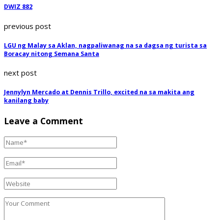
DWIZ 882
previous post
LGU ng Malay sa Aklan, nagpaliwanag na sa dagsa ng turista sa
Boracay nitong Semana Santa
next post
Jennylyn Mercado at Dennis Trillo, excited na sa makita ang
kanilang baby
Leave a Comment