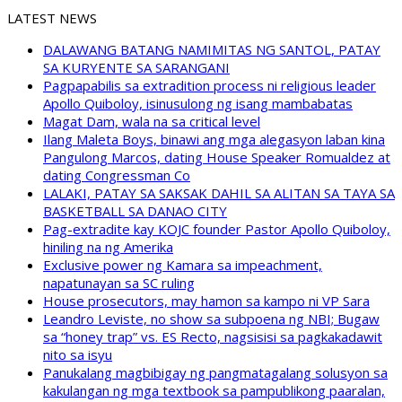
LATEST NEWS
DALAWANG BATANG NAMIMITAS NG SANTOL, PATAY
SA KURYENTE SA SARANGANI
Pagpapabilis sa extradition process ni religious leader
Apollo Quiboloy, isinusulong ng isang mambabatas
Magat Dam, wala na sa critical level
Ilang Maleta Boys, binawi ang mga alegasyon laban kina
Pangulong Marcos, dating House Speaker Romualdez at
dating Congressman Co
LALAKI, PATAY SA SAKSAK DAHIL SA ALITAN SA TAYA SA
BASKETBALL SA DANAO CITY
Pag-extradite kay KOJC founder Pastor Apollo Quiboloy,
hiniling na ng Amerika
Exclusive power ng Kamara sa impeachment,
napatunayan sa SC ruling
House prosecutors, may hamon sa kampo ni VP Sara
Leandro Leviste, no show sa subpoena ng NBI; Bugaw
sa “honey trap” vs. ES Recto, nagsisisi sa pagkakadawit
nito sa isyu
Panukalang magbibigay ng pangmatagalang solusyon sa
kakulangan ng mga textbook sa pampublikong paaralan,