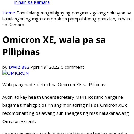
inihain sa Kamara
Home
Panukalang magbibigay ng pangmatagalang solusyon sa
kakulangan ng mga textbook sa pampublikong paaralan, inihain
sa Kamara
Omicron XE, wala pa sa
Pilipinas
by
DWIZ 882
April 19, 2022
0 comment
Wala pang nade-detect na Omicron XE sa Pilipinas.
Ayon ito kay health undersecretary Maria Rosario Vergeire
bagama’t mahigpit pa rin ang monitoring nila sa Omicron XE o
recombinant ng dalawang sub lineages ng mas nakakahawang
Omicron variant.
Sa ngayon aniya ay tatlo o apat na bansa pa lamang ang naka-