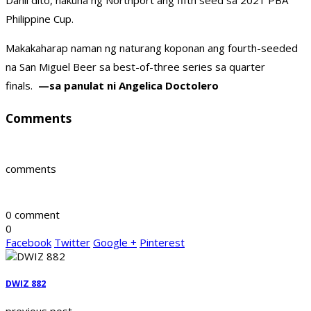
Dahil dito, nakuha ng Northport ang fifth seed sa 2021 PBA
Philippine Cup.
Makakaharap naman ng naturang koponan ang fourth-seeded
na San Miguel Beer sa best-of-three series sa quarter
finals.
—sa panulat ni Angelica Doctolero
Comments
comments
0 comment
0
Facebook
Twitter
Google +
Pinterest
DWIZ 882
previous post