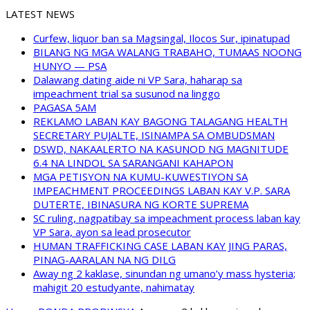
LATEST NEWS
Curfew, liquor ban sa Magsingal, Ilocos Sur, ipinatupad
BILANG NG MGA WALANG TRABAHO, TUMAAS NOONG
HUNYO — PSA
Dalawang dating aide ni VP Sara, haharap sa
impeachment trial sa susunod na linggo
PAGASA 5AM
REKLAMO LABAN KAY BAGONG TALAGANG HEALTH
SECRETARY PUJALTE, ISINAMPA SA OMBUDSMAN
DSWD, NAKAALERTO NA KASUNOD NG MAGNITUDE
6.4 NA LINDOL SA SARANGANI KAHAPON
MGA PETISYON NA KUMU-KUWESTIYON SA
IMPEACHMENT PROCEEDINGS LABAN KAY V.P. SARA
DUTERTE, IBINASURA NG KORTE SUPREMA
SC ruling, nagpatibay sa impeachment process laban kay
VP Sara, ayon sa lead prosecutor
HUMAN TRAFFICKING CASE LABAN KAY JING PARAS,
PINAG-AARALAN NA NG DILG
Away ng 2 kaklase, sinundan ng umano’y mass hysteria;
mahigit 20 estudyante, nahimatay