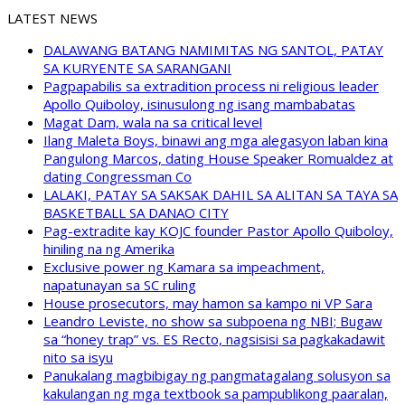
LATEST NEWS
DALAWANG BATANG NAMIMITAS NG SANTOL, PATAY
SA KURYENTE SA SARANGANI
Pagpapabilis sa extradition process ni religious leader
Apollo Quiboloy, isinusulong ng isang mambabatas
Magat Dam, wala na sa critical level
Ilang Maleta Boys, binawi ang mga alegasyon laban kina
Pangulong Marcos, dating House Speaker Romualdez at
dating Congressman Co
LALAKI, PATAY SA SAKSAK DAHIL SA ALITAN SA TAYA SA
BASKETBALL SA DANAO CITY
Pag-extradite kay KOJC founder Pastor Apollo Quiboloy,
hiniling na ng Amerika
Exclusive power ng Kamara sa impeachment,
napatunayan sa SC ruling
House prosecutors, may hamon sa kampo ni VP Sara
Leandro Leviste, no show sa subpoena ng NBI; Bugaw
sa “honey trap” vs. ES Recto, nagsisisi sa pagkakadawit
nito sa isyu
Panukalang magbibigay ng pangmatagalang solusyon sa
kakulangan ng mga textbook sa pampublikong paaralan,