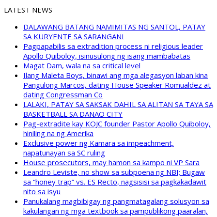
LATEST NEWS
DALAWANG BATANG NAMIMITAS NG SANTOL, PATAY
SA KURYENTE SA SARANGANI
Pagpapabilis sa extradition process ni religious leader
Apollo Quiboloy, isinusulong ng isang mambabatas
Magat Dam, wala na sa critical level
Ilang Maleta Boys, binawi ang mga alegasyon laban kina
Pangulong Marcos, dating House Speaker Romualdez at
dating Congressman Co
LALAKI, PATAY SA SAKSAK DAHIL SA ALITAN SA TAYA SA
BASKETBALL SA DANAO CITY
Pag-extradite kay KOJC founder Pastor Apollo Quiboloy,
hiniling na ng Amerika
Exclusive power ng Kamara sa impeachment,
napatunayan sa SC ruling
House prosecutors, may hamon sa kampo ni VP Sara
Leandro Leviste, no show sa subpoena ng NBI; Bugaw
sa “honey trap” vs. ES Recto, nagsisisi sa pagkakadawit
nito sa isyu
Panukalang magbibigay ng pangmatagalang solusyon sa
kakulangan ng mga textbook sa pampublikong paaralan,