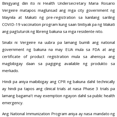
Binigyang diin ito ni Health Undersecretary Maria Rosario
Vergeire matapos maglunsad ang mga city government ng
Maynila at Makati ng pre-registration sa kanilang sariling
COVID-19 vaccination program kung saan tinitiyak pa ng Makati
ang pagtuturok ng libreng bakuna sa mga residente nito.
Sinabi ni Vergeire na uubra pa lamang bumili ang national
government ng bakuna na may EUA mula sa FDA at ang
certificate of product registration mula sa ahensya ang
magbibigay daan sa pagiging available ng produkto sa
merkado.
Hindi pa aniya maibibigay ang CPR ng bakuna dahil technically
ay hindi pa tapos ang clinical trials at nasa Phase 3 trials pa
lamang bagama’t may exemption ngayon dahil sa public health
emergency.
Ang National Immunization Program aniya ay nasa mandato ng