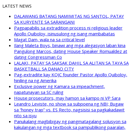
LATEST NEWS
DALAWANG BATANG NAMIMITAS NG SANTOL, PATAY
SA KURYENTE SA SARANGANI
Pagpapabilis sa extradition process ni religious leader
Apollo Quiboloy, isinusulong ng isang mambabatas
Magat Dam, wala na sa critical level
Ilang Maleta Boys, binawi ang mga alegasyon laban kina
Pangulong Marcos, dating House Speaker Romualdez at
dating Congressman Co
LALAKI, PATAY SA SAKSAK DAHIL SA ALITAN SA TAYA SA
BASKETBALL SA DANAO CITY
Pag-extradite kay KOJC founder Pastor Apollo Quiboloy,
hiniling na ng Amerika
Exclusive power ng Kamara sa impeachment,
napatunayan sa SC ruling
House prosecutors, may hamon sa kampo ni VP Sara
Leandro Leviste, no show sa subpoena ng NBI; Bugaw
sa “honey trap” vs. ES Recto, nagsisisi sa pagkakadawit
nito sa isyu
Panukalang magbibigay ng pangmatagalang solusyon sa
kakulangan ng mga textbook sa pampublikong paaralan,