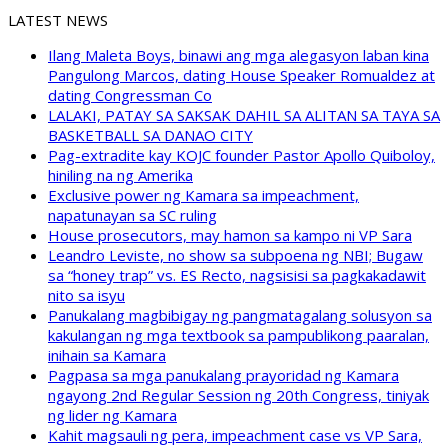
LATEST NEWS
Ilang Maleta Boys, binawi ang mga alegasyon laban kina
Pangulong Marcos, dating House Speaker Romualdez at
dating Congressman Co
LALAKI, PATAY SA SAKSAK DAHIL SA ALITAN SA TAYA SA
BASKETBALL SA DANAO CITY
Pag-extradite kay KOJC founder Pastor Apollo Quiboloy,
hiniling na ng Amerika
Exclusive power ng Kamara sa impeachment,
napatunayan sa SC ruling
House prosecutors, may hamon sa kampo ni VP Sara
Leandro Leviste, no show sa subpoena ng NBI; Bugaw
sa “honey trap” vs. ES Recto, nagsisisi sa pagkakadawit
nito sa isyu
Panukalang magbibigay ng pangmatagalang solusyon sa
kakulangan ng mga textbook sa pampublikong paaralan,
inihain sa Kamara
Pagpasa sa mga panukalang prayoridad ng Kamara
ngayong 2nd Regular Session ng 20th Congress, tiniyak
ng lider ng Kamara
Kahit magsauli ng pera, impeachment case vs VP Sara,