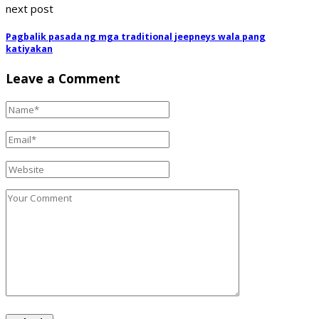
next post
Pagbalik pasada ng mga traditional jeepneys wala pang
katiyakan
Leave a Comment