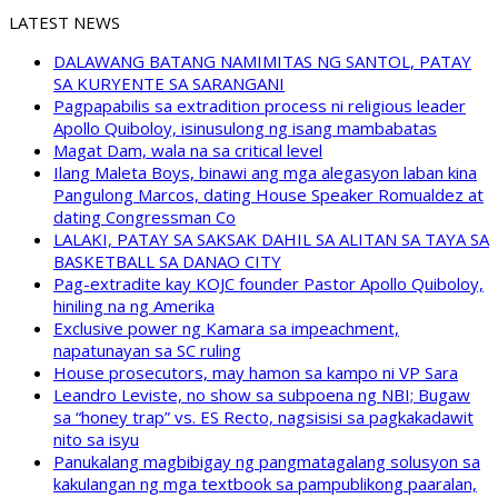
LATEST NEWS
DALAWANG BATANG NAMIMITAS NG SANTOL, PATAY
SA KURYENTE SA SARANGANI
Pagpapabilis sa extradition process ni religious leader
Apollo Quiboloy, isinusulong ng isang mambabatas
Magat Dam, wala na sa critical level
Ilang Maleta Boys, binawi ang mga alegasyon laban kina
Pangulong Marcos, dating House Speaker Romualdez at
dating Congressman Co
LALAKI, PATAY SA SAKSAK DAHIL SA ALITAN SA TAYA SA
BASKETBALL SA DANAO CITY
Pag-extradite kay KOJC founder Pastor Apollo Quiboloy,
hiniling na ng Amerika
Exclusive power ng Kamara sa impeachment,
napatunayan sa SC ruling
House prosecutors, may hamon sa kampo ni VP Sara
Leandro Leviste, no show sa subpoena ng NBI; Bugaw
sa “honey trap” vs. ES Recto, nagsisisi sa pagkakadawit
nito sa isyu
Panukalang magbibigay ng pangmatagalang solusyon sa
kakulangan ng mga textbook sa pampublikong paaralan,