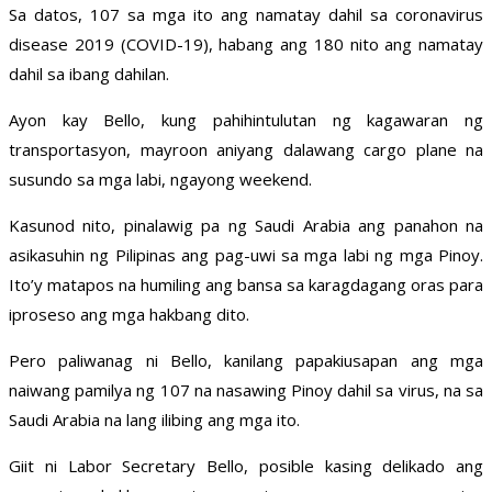
Sa datos, 107 sa mga ito ang namatay dahil sa coronavirus
disease 2019 (COVID-19), habang ang 180 nito ang namatay
dahil sa ibang dahilan.
Ayon kay Bello, kung pahihintulutan ng kagawaran ng
transportasyon, mayroon aniyang dalawang cargo plane na
susundo sa mga labi, ngayong weekend.
Kasunod nito, pinalawig pa ng Saudi Arabia ang panahon na
asikasuhin ng Pilipinas ang pag-uwi sa mga labi ng mga Pinoy.
Ito’y matapos na humiling ang bansa sa karagdagang oras para
iproseso ang mga hakbang dito.
Pero paliwanag ni Bello, kanilang papakiusapan ang mga
naiwang pamilya ng 107 na nasawing Pinoy dahil sa virus, na sa
Saudi Arabia na lang ilibing ang mga ito.
Giit ni Labor Secretary Bello, posible kasing delikado ang