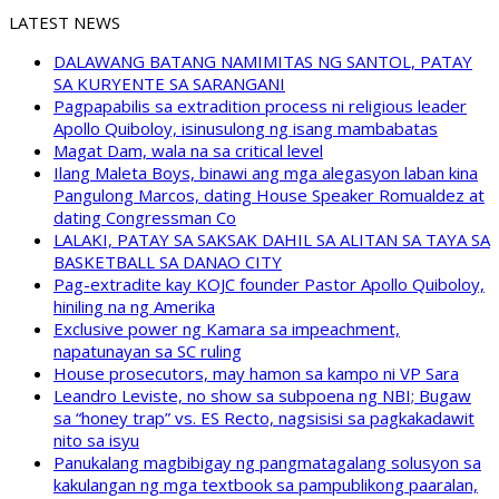
LATEST NEWS
DALAWANG BATANG NAMIMITAS NG SANTOL, PATAY
SA KURYENTE SA SARANGANI
Pagpapabilis sa extradition process ni religious leader
Apollo Quiboloy, isinusulong ng isang mambabatas
Magat Dam, wala na sa critical level
Ilang Maleta Boys, binawi ang mga alegasyon laban kina
Pangulong Marcos, dating House Speaker Romualdez at
dating Congressman Co
LALAKI, PATAY SA SAKSAK DAHIL SA ALITAN SA TAYA SA
BASKETBALL SA DANAO CITY
Pag-extradite kay KOJC founder Pastor Apollo Quiboloy,
hiniling na ng Amerika
Exclusive power ng Kamara sa impeachment,
napatunayan sa SC ruling
House prosecutors, may hamon sa kampo ni VP Sara
Leandro Leviste, no show sa subpoena ng NBI; Bugaw
sa “honey trap” vs. ES Recto, nagsisisi sa pagkakadawit
nito sa isyu
Panukalang magbibigay ng pangmatagalang solusyon sa
kakulangan ng mga textbook sa pampublikong paaralan,