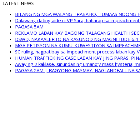
LATEST NEWS
BILANG NG MGA WALANG TRABAHO, TUMAAS NOONG 
Dalawang dating aide ni VP Sara, haharap sa impeachment 
PAGASA 5AM
REKLAMO LABAN KAY BAGONG TALAGANG HEALTH SEC
DSWD, NAKAALERTO NA KASUNOD NG MAGNITUDE 6.4 
MGA PETISYON NA KUMU-KUWESTIYON SA IMPEACHMEN
SC ruling, nagpatibay sa impeachment process laban kay V
HUMAN TRAFFICKING CASE LABAN KAY JING PARAS, PI
Away ng 2 kaklase, sinundan ng umano’y mass hysteria; m
PAGASA 2AM | BAGYONG MAYMAY, NAGLANDFALL NA SA