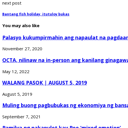
next post
Bantang fish holiday, itutuloy bukas
You may also like
Palasyo kukumpirmahin ang napaulat na pagdaan 
November 27, 2020
OCTA, nilinaw na in-person ang kanilang ginagawa
May 12, 2022
WALANG PASOK | AUGUST 5, 2019
August 5, 2019
Muling buong pagbubukas ng ekonomiya ng bansa,
September 7, 2021
Pamilya ng nakapulot kay Poe ‘mixed emotion’...