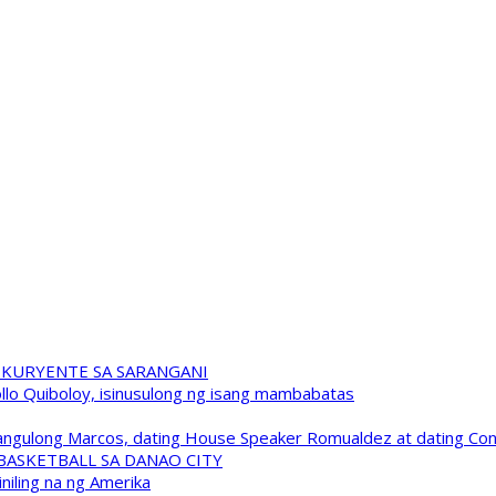
 KURYENTE SA SARANGANI
pollo Quiboloy, isinusulong ng isang mambabatas
 Pangulong Marcos, dating House Speaker Romualdez at dating C
A BASKETBALL SA DANAO CITY
niling na ng Amerika