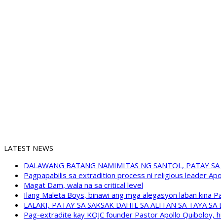
LATEST NEWS
DALAWANG BATANG NAMIMITAS NG SANTOL, PATAY SA
Pagpapabilis sa extradition process ni religious leader A
Magat Dam, wala na sa critical level
Ilang Maleta Boys, binawi ang mga alegasyon laban kina
LALAKI, PATAY SA SAKSAK DAHIL SA ALITAN SA TAYA S
Pag-extradite kay KOJC founder Pastor Apollo Quiboloy, hi