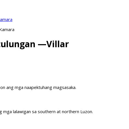
Kamara
 Kamara
ulungan —Villar
bangon ang mga naapektuhang magsasaka.
ng mga lalawigan sa southern at northern Luzon.