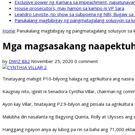
Exclusive power ng Kamara sa impeachment, napatunayan 
House prosecutors, may hamon sa kampo ni VP Sara
Leandro Leviste, no show sa subpoena ng NBI; Bugaw sa “h
Panukalang magbibigay ng pangmatagalang solusyon sa ka
Home
Panukalang magbibigay ng pangmatagalang solusyon sa k
Mga magsasakang naapektuha
by
DWIZ 882
November 25, 2020
0 comment
Tinatayang mahigit P10-bilyong halaga ng agrikultura ang nasi
Kaugnay nito, iginiit ni Senadora Cynthia Villar, chairman ng 
Ayon kay Villar, tinatayang P2.9-bilyon ang pinsala sa agrikultura 
Malubha din nasalanta ng Bagyong Quinta, Rolly at Ulysses ang m
Hanggang ngayon anya ay lubog pa rin sa baha ang 71,000 ekta