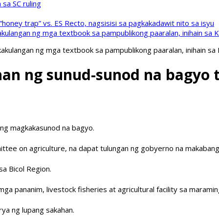
sa SC ruling
oney trap” vs. ES Recto, nagsisisi sa pagkakadawit nito sa isyu
kulangan ng mga textbook sa pampublikong paaralan, inihain sa 
akulangan ng mga textbook sa pampublikong paaralan, inihain sa
n ng sunud-sunod na bagyo t
ra ng magkakasunod na bagyo.
committee on agriculture, na dapat tulungan ng gobyerno na maka
sa Bicol Region.
ga pananim, livestock fisheries at agricultural facility sa marami
rya ng lupang sakahan.