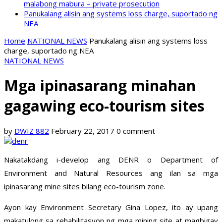
malabong mabura – private prosecution
Panukalang alisin ang systems loss charge, suportado ng
NEA
Home
NATIONAL NEWS
Panukalang alisin ang systems loss
charge, suportado ng NEA
NATIONAL NEWS
Mga ipinasarang minahan
gagawing eco-tourism sites
by
DWIZ 882
February 22, 2017
0 comment
Nakatakdang i-develop ang DENR o Department of
Environment and Natural Resources ang ilan sa mga
ipinasarang mine sites bilang eco-tourism zone.
Ayon kay Environment Secretary Gina Lopez, ito ay upang
makatulong sa rehabilitasyon ng mga mining site at magbigay