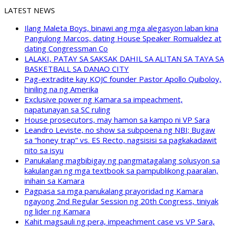
LATEST NEWS
Ilang Maleta Boys, binawi ang mga alegasyon laban kina
Pangulong Marcos, dating House Speaker Romualdez at
dating Congressman Co
LALAKI, PATAY SA SAKSAK DAHIL SA ALITAN SA TAYA SA
BASKETBALL SA DANAO CITY
Pag-extradite kay KOJC founder Pastor Apollo Quiboloy,
hiniling na ng Amerika
Exclusive power ng Kamara sa impeachment,
napatunayan sa SC ruling
House prosecutors, may hamon sa kampo ni VP Sara
Leandro Leviste, no show sa subpoena ng NBI; Bugaw
sa “honey trap” vs. ES Recto, nagsisisi sa pagkakadawit
nito sa isyu
Panukalang magbibigay ng pangmatagalang solusyon sa
kakulangan ng mga textbook sa pampublikong paaralan,
inihain sa Kamara
Pagpasa sa mga panukalang prayoridad ng Kamara
ngayong 2nd Regular Session ng 20th Congress, tiniyak
ng lider ng Kamara
Kahit magsauli ng pera, impeachment case vs VP Sara,