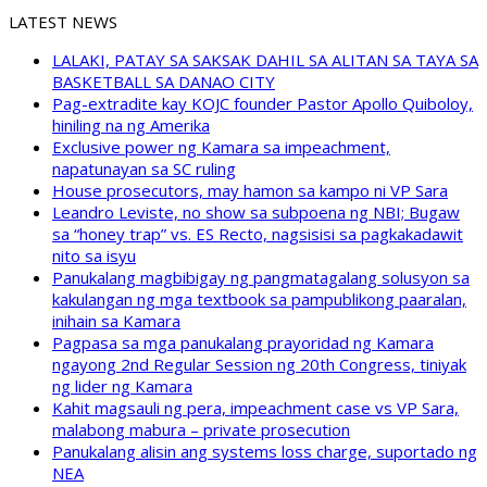
LATEST NEWS
LALAKI, PATAY SA SAKSAK DAHIL SA ALITAN SA TAYA SA
BASKETBALL SA DANAO CITY
Pag-extradite kay KOJC founder Pastor Apollo Quiboloy,
hiniling na ng Amerika
Exclusive power ng Kamara sa impeachment,
napatunayan sa SC ruling
House prosecutors, may hamon sa kampo ni VP Sara
Leandro Leviste, no show sa subpoena ng NBI; Bugaw
sa “honey trap” vs. ES Recto, nagsisisi sa pagkakadawit
nito sa isyu
Panukalang magbibigay ng pangmatagalang solusyon sa
kakulangan ng mga textbook sa pampublikong paaralan,
inihain sa Kamara
Pagpasa sa mga panukalang prayoridad ng Kamara
ngayong 2nd Regular Session ng 20th Congress, tiniyak
ng lider ng Kamara
Kahit magsauli ng pera, impeachment case vs VP Sara,
malabong mabura – private prosecution
Panukalang alisin ang systems loss charge, suportado ng
NEA