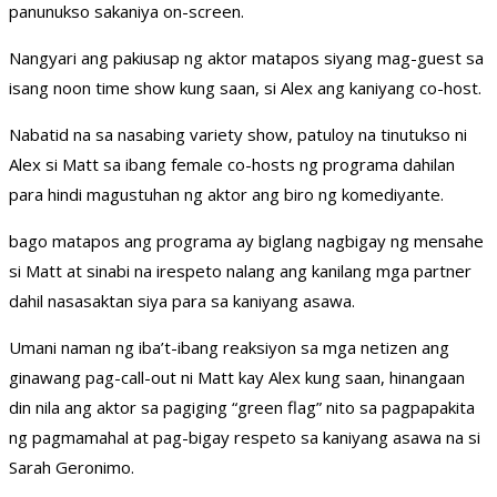
panunukso sakaniya on-screen.
Nangyari ang pakiusap ng aktor matapos siyang mag-guest sa
isang noon time show kung saan, si Alex ang kaniyang co-host.
Nabatid na sa nasabing variety show, patuloy na tinutukso ni
Alex si Matt sa ibang female co-hosts ng programa dahilan
para hindi magustuhan ng aktor ang biro ng komediyante.
bago matapos ang programa ay biglang nagbigay ng mensahe
si Matt at sinabi na irespeto nalang ang kanilang mga partner
dahil nasasaktan siya para sa kaniyang asawa.
Umani naman ng iba’t-ibang reaksiyon sa mga netizen ang
ginawang pag-call-out ni Matt kay Alex kung saan, hinangaan
din nila ang aktor sa pagiging “green flag” nito sa pagpapakita
ng pagmamahal at pag-bigay respeto sa kaniyang asawa na si
Sarah Geronimo.