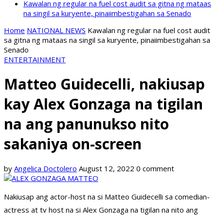
Kawalan ng regular na fuel cost audit sa gitna ng mataas
na singil sa kuryente, pinaiimbestigahan sa Senado
Home
NATIONAL NEWS
Kawalan ng regular na fuel cost audit
sa gitna ng mataas na singil sa kuryente, pinaiimbestigahan sa
Senado
ENTERTAINMENT
Matteo Guidecelli, nakiusap
kay Alex Gonzaga na tigilan
na ang panunukso nito
sakaniya on-screen
by
Angelica Doctolero
August 12, 2022
0 comment
Nakiusap ang actor-host na si Matteo Guidecelli sa comedian-
actress at tv host na si Alex Gonzaga na tigilan na nito ang