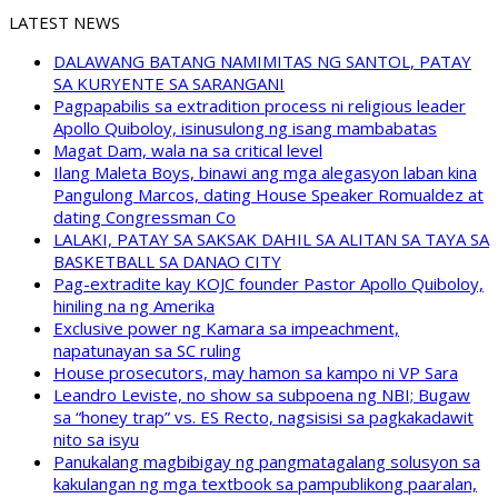
LATEST NEWS
DALAWANG BATANG NAMIMITAS NG SANTOL, PATAY
SA KURYENTE SA SARANGANI
Pagpapabilis sa extradition process ni religious leader
Apollo Quiboloy, isinusulong ng isang mambabatas
Magat Dam, wala na sa critical level
Ilang Maleta Boys, binawi ang mga alegasyon laban kina
Pangulong Marcos, dating House Speaker Romualdez at
dating Congressman Co
LALAKI, PATAY SA SAKSAK DAHIL SA ALITAN SA TAYA SA
BASKETBALL SA DANAO CITY
Pag-extradite kay KOJC founder Pastor Apollo Quiboloy,
hiniling na ng Amerika
Exclusive power ng Kamara sa impeachment,
napatunayan sa SC ruling
House prosecutors, may hamon sa kampo ni VP Sara
Leandro Leviste, no show sa subpoena ng NBI; Bugaw
sa “honey trap” vs. ES Recto, nagsisisi sa pagkakadawit
nito sa isyu
Panukalang magbibigay ng pangmatagalang solusyon sa
kakulangan ng mga textbook sa pampublikong paaralan,