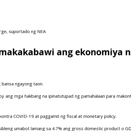
arge, suportado ng NEA
makakabawi ang ekonomiya n
 bansa ngayong taon.
loy ang mga hakbang na ipinatutupad ng pamahalaan para makon
kontra COVID-19 at paggamit ng fiscal at monetary policy.
sibleng umabot lamang sa 4.7% ang gross domestic product o GDP