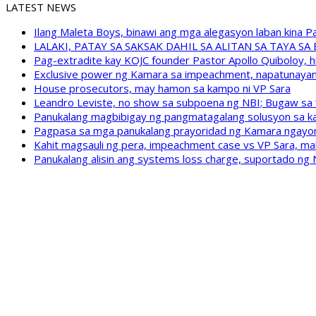
LATEST NEWS
Ilang Maleta Boys, binawi ang mga alegasyon laban kina
LALAKI, PATAY SA SAKSAK DAHIL SA ALITAN SA TAYA S
Pag-extradite kay KOJC founder Pastor Apollo Quiboloy, hi
Exclusive power ng Kamara sa impeachment, napatunayan 
House prosecutors, may hamon sa kampo ni VP Sara
Leandro Leviste, no show sa subpoena ng NBI; Bugaw sa “h
Panukalang magbibigay ng pangmatagalang solusyon sa ka
Pagpasa sa mga panukalang prayoridad ng Kamara ngayong
Kahit magsauli ng pera, impeachment case vs VP Sara, ma
Panukalang alisin ang systems loss charge, suportado ng