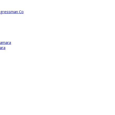
ongressman Co
Kamara
ara