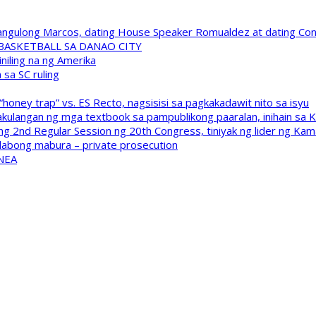
 Pangulong Marcos, dating House Speaker Romualdez at dating C
A BASKETBALL SA DANAO CITY
niling na ng Amerika
sa SC ruling
oney trap” vs. ES Recto, nagsisisi sa pagkakadawit nito sa isyu
kulangan ng mga textbook sa pampublikong paaralan, inihain sa 
 2nd Regular Session ng 20th Congress, tiniyak ng lider ng Kam
labong mabura – private prosecution
 NEA