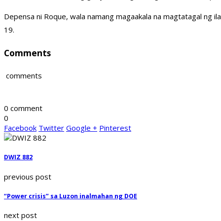
Depensa ni Roque, wala namang magaakala na magtatagal ng il
19.
Comments
comments
0 comment
0
Facebook
Twitter
Google +
Pinterest
DWIZ 882
previous post
“Power crisis” sa Luzon inalmahan ng DOE
next post