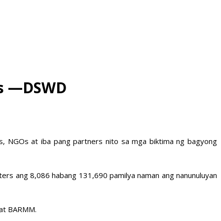
ims —DSWD
, NGOs at iba pang partners nito sa mga biktima ng bagyong
enters ang 8,086 habang 131,690 pamilya naman ang nanunuluyan
 at BARMM.