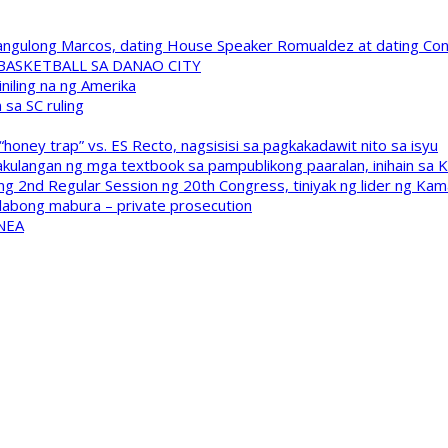
 Pangulong Marcos, dating House Speaker Romualdez at dating C
A BASKETBALL SA DANAO CITY
niling na ng Amerika
sa SC ruling
oney trap” vs. ES Recto, nagsisisi sa pagkakadawit nito sa isyu
kulangan ng mga textbook sa pampublikong paaralan, inihain sa 
 2nd Regular Session ng 20th Congress, tiniyak ng lider ng Kam
labong mabura – private prosecution
 NEA