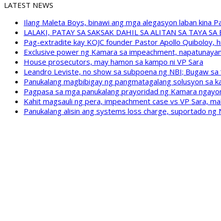
LATEST NEWS
Ilang Maleta Boys, binawi ang mga alegasyon laban kina
LALAKI, PATAY SA SAKSAK DAHIL SA ALITAN SA TAYA S
Pag-extradite kay KOJC founder Pastor Apollo Quiboloy, hi
Exclusive power ng Kamara sa impeachment, napatunayan 
House prosecutors, may hamon sa kampo ni VP Sara
Leandro Leviste, no show sa subpoena ng NBI; Bugaw sa “h
Panukalang magbibigay ng pangmatagalang solusyon sa ka
Pagpasa sa mga panukalang prayoridad ng Kamara ngayong
Kahit magsauli ng pera, impeachment case vs VP Sara, ma
Panukalang alisin ang systems loss charge, suportado ng