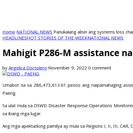
Home
NATIONAL NEWS
Panukalang alisin ang systems loss ch
HEADLINES
HOT STORIES OF THE WEEK
NATIONAL NEWS
Mahigit P286-M assistance n
by
Angelica Doctolero
November 9, 2022
0 comment
Umabot na sa 286,473,613.61 pesos ang naipamahaging assis
Paeng.
Sa ulat mula sa DSWD Disaster Response Operations Monitoring
sa ibang mga lugar.
Ang mga apektadong pamilya ay mula sa Regions I, II, III, C