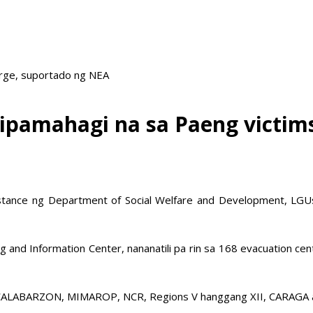
arge, suportado ng NEA
aipamahagi na sa Paeng vict
tance ng Department of Social Welfare and Development, LGUs
 and Information Center, nananatili pa rin sa 168 evacuation c
AR, CALABARZON, MIMAROP, NCR, Regions V hanggang XII, CARAGA