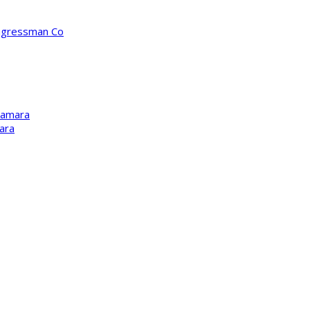
ongressman Co
Kamara
ara