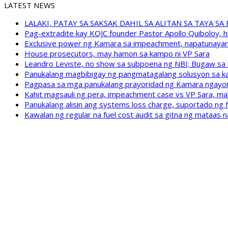
LATEST NEWS
LALAKI, PATAY SA SAKSAK DAHIL SA ALITAN SA TAYA S
Pag-extradite kay KOJC founder Pastor Apollo Quiboloy, hi
Exclusive power ng Kamara sa impeachment, napatunayan 
House prosecutors, may hamon sa kampo ni VP Sara
Leandro Leviste, no show sa subpoena ng NBI; Bugaw sa “h
Panukalang magbibigay ng pangmatagalang solusyon sa ka
Pagpasa sa mga panukalang prayoridad ng Kamara ngayong
Kahit magsauli ng pera, impeachment case vs VP Sara, ma
Panukalang alisin ang systems loss charge, suportado ng
Kawalan ng regular na fuel cost audit sa gitna ng mataas n