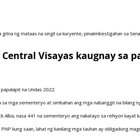
a gitna ng mataas na singil sa kuryente, pinaiimbestigahan sa Sen
a Central Visayas kaugnay sa 
a papalapit na Undas 2022.
laga sa mga sementeryo at simbahan ang mga nabanggit na bilang
k Alba, nasa 441 na sementeryo ang nakatayo sa rehiyon kayat kanil
ang PNP kung saan, lahat ng kanilang mga tauhan ay obligadong ma