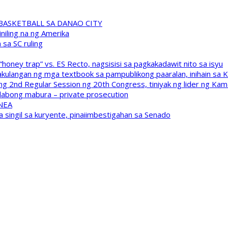
A BASKETBALL SA DANAO CITY
niling na ng Amerika
sa SC ruling
oney trap” vs. ES Recto, nagsisisi sa pagkakadawit nito sa isyu
kulangan ng mga textbook sa pampublikong paaralan, inihain sa 
 2nd Regular Session ng 20th Congress, tiniyak ng lider ng Kam
labong mabura – private prosecution
 NEA
a singil sa kuryente, pinaiimbestigahan sa Senado