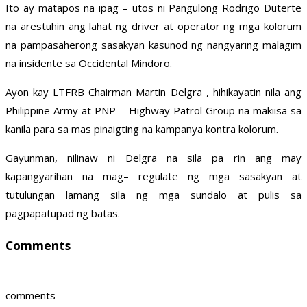
Ito ay matapos na ipag – utos ni Pangulong Rodrigo Duterte
na arestuhin ang lahat ng driver at operator ng mga kolorum
na pampasaherong sasakyan kasunod ng nangyaring malagim
na insidente sa Occidental Mindoro.
Ayon kay LTFRB Chairman Martin Delgra , hihikayatin nila ang
Philippine Army at PNP – Highway Patrol Group na makiisa sa
kanila para sa mas pinaigting na kampanya kontra kolorum.
Gayunman, nilinaw ni Delgra na sila pa rin ang may
kapangyarihan na mag– regulate ng mga sasakyan at
tutulungan lamang sila ng mga sundalo at pulis sa
pagpapatupad ng batas.
Comments
comments