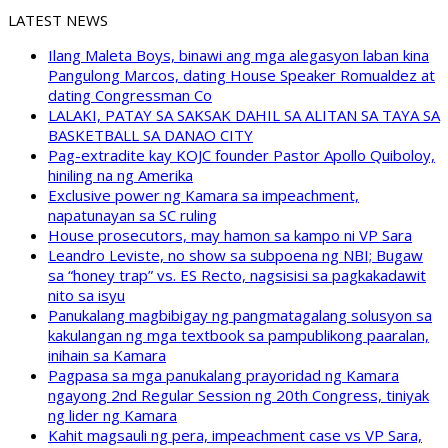
LATEST NEWS
Ilang Maleta Boys, binawi ang mga alegasyon laban kina
Pangulong Marcos, dating House Speaker Romualdez at
dating Congressman Co
LALAKI, PATAY SA SAKSAK DAHIL SA ALITAN SA TAYA SA
BASKETBALL SA DANAO CITY
Pag-extradite kay KOJC founder Pastor Apollo Quiboloy,
hiniling na ng Amerika
Exclusive power ng Kamara sa impeachment,
napatunayan sa SC ruling
House prosecutors, may hamon sa kampo ni VP Sara
Leandro Leviste, no show sa subpoena ng NBI; Bugaw
sa “honey trap” vs. ES Recto, nagsisisi sa pagkakadawit
nito sa isyu
Panukalang magbibigay ng pangmatagalang solusyon sa
kakulangan ng mga textbook sa pampublikong paaralan,
inihain sa Kamara
Pagpasa sa mga panukalang prayoridad ng Kamara
ngayong 2nd Regular Session ng 20th Congress, tiniyak
ng lider ng Kamara
Kahit magsauli ng pera, impeachment case vs VP Sara,