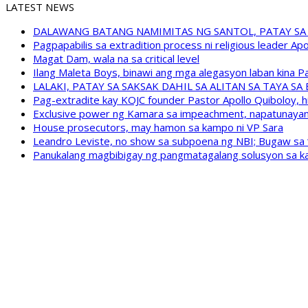
LATEST NEWS
DALAWANG BATANG NAMIMITAS NG SANTOL, PATAY SA
Pagpapabilis sa extradition process ni religious leader A
Magat Dam, wala na sa critical level
Ilang Maleta Boys, binawi ang mga alegasyon laban kina
LALAKI, PATAY SA SAKSAK DAHIL SA ALITAN SA TAYA S
Pag-extradite kay KOJC founder Pastor Apollo Quiboloy, hi
Exclusive power ng Kamara sa impeachment, napatunayan 
House prosecutors, may hamon sa kampo ni VP Sara
Leandro Leviste, no show sa subpoena ng NBI; Bugaw sa “h
Panukalang magbibigay ng pangmatagalang solusyon sa ka