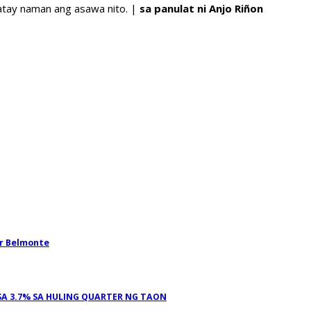
atay naman ang asawa nito. |
sa panulat ni Anjo Riñon
r Belmonte
 3.7% SA HULING QUARTER NG TAON