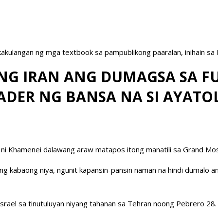
akulangan ng mga textbook sa pampublikong paaralan, inihain sa
G IRAN ANG DUMAGSA SA F
DER NG BANSA NA SI AYATO
abi ni Khamenei dalawang araw matapos itong manatili sa Grand M
 ng kabaong niya, ngunit kapansin-pansin naman na hindi dumalo an
srael sa tinutuluyan niyang tahanan sa Tehran noong Pebrero 28.