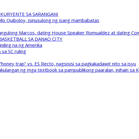
 KURYENTE SA SARANGANI
pollo Quiboloy, isinusulong ng isang mambabatas
 Pangulong Marcos, dating House Speaker Romualdez at dating C
A BASKETBALL SA DANAO CITY
niling na ng Amerika
sa SC ruling
oney trap” vs. ES Recto, nagsisisi sa pagkakadawit nito sa isyu
kulangan ng mga textbook sa pampublikong paaralan, inihain sa 