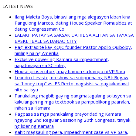
LATEST NEWS
Ilang Maleta Boys, binawi ang mga alegasyon laban kina
Pangulong Marcos, dating House Speaker Romualdez at
dating Congressman Co
LALAKI, PATAY SA SAKSAK DAHIL SA ALITAN SA TAYA SA
BASKETBALL SA DANAO CITY
Pag-extradite kay KOJC founder Pastor Apollo Quiboloy,
hiniling na ng Amerika
Exclusive power ng Kamara sa impeachment,
napatunayan sa SC ruling
House prosecutors, may hamon sa kampo ni VP Sara
Leandro Leviste, no show sa subpoena ng NBI; Bugaw
sa “honey trap” vs. ES Recto, nagsisisi sa pagkakadawit
nito sa isyu
Panukalang magbibigay ng pangmatagalang solusyon sa
kakulangan ng mga textbook sa pampublikong paaralan,
inihain sa Kamara
Pagpasa sa mga panukalang prayoridad ng Kamara
ngayong 2nd Regular Session ng 20th Congress, tiniyak
ng lider ng Kamara
Kahit magsauli ng pera, impeachment case vs VP Sara,