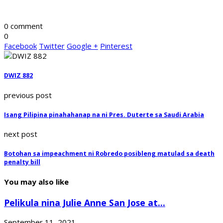
0 comment
0
Facebook
Twitter
Google +
Pinterest
DWIZ 882
previous post
Isang Pilipina pinahahanap na ni Pres. Duterte sa Saudi Arabia
next post
Botohan sa impeachment ni Robredo posibleng matulad sa death
penalty bill
You may also like
Pelikula nina Julie Anne San Jose at...
September 11, 2021