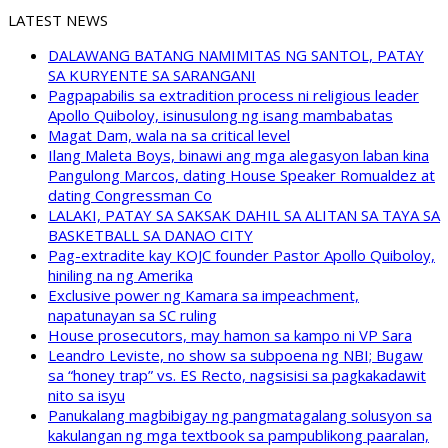
LATEST NEWS
DALAWANG BATANG NAMIMITAS NG SANTOL, PATAY
SA KURYENTE SA SARANGANI
Pagpapabilis sa extradition process ni religious leader
Apollo Quiboloy, isinusulong ng isang mambabatas
Magat Dam, wala na sa critical level
Ilang Maleta Boys, binawi ang mga alegasyon laban kina
Pangulong Marcos, dating House Speaker Romualdez at
dating Congressman Co
LALAKI, PATAY SA SAKSAK DAHIL SA ALITAN SA TAYA SA
BASKETBALL SA DANAO CITY
Pag-extradite kay KOJC founder Pastor Apollo Quiboloy,
hiniling na ng Amerika
Exclusive power ng Kamara sa impeachment,
napatunayan sa SC ruling
House prosecutors, may hamon sa kampo ni VP Sara
Leandro Leviste, no show sa subpoena ng NBI; Bugaw
sa “honey trap” vs. ES Recto, nagsisisi sa pagkakadawit
nito sa isyu
Panukalang magbibigay ng pangmatagalang solusyon sa
kakulangan ng mga textbook sa pampublikong paaralan,