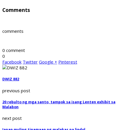
Comments
comments
0 comment
0
Facebook
Twitter
Google +
Pinterest
DWIZ 882
previous post
20 rebulto ng mga santo, tampok sa isang Lenten exhibit sa
Malabon
next post
Japan muling tinamaan ng malakas na lindol