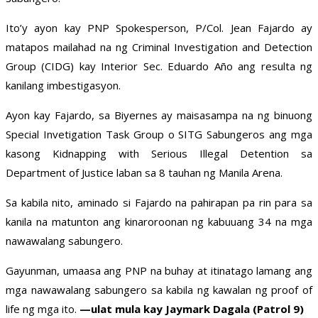
Ito’y ayon kay PNP Spokesperson, P/Col. Jean Fajardo ay
matapos mailahad na ng Criminal Investigation and Detection
Group (CIDG) kay Interior Sec. Eduardo Año ang resulta ng
kanilang imbestigasyon.
Ayon kay Fajardo, sa Biyernes ay maisasampa na ng binuong
Special Invetigation Task Group o SITG Sabungeros ang mga
kasong Kidnapping with Serious Illegal Detention sa
Department of Justice laban sa 8 tauhan ng Manila Arena.
Sa kabila nito, aminado si Fajardo na pahirapan pa rin para sa
kanila na matunton ang kinaroroonan ng kabuuang 34 na mga
nawawalang sabungero.
Gayunman, umaasa ang PNP na buhay at itinatago lamang ang
mga nawawalang sabungero sa kabila ng kawalan ng proof of
life ng mga ito.
—ulat mula kay Jaymark Dagala (Patrol 9)