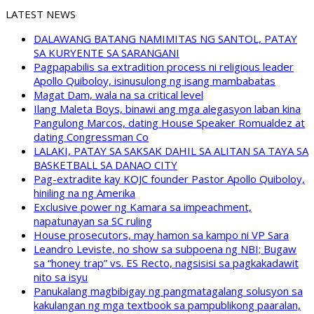
LATEST NEWS
DALAWANG BATANG NAMIMITAS NG SANTOL, PATAY
SA KURYENTE SA SARANGANI
Pagpapabilis sa extradition process ni religious leader
Apollo Quiboloy, isinusulong ng isang mambabatas
Magat Dam, wala na sa critical level
Ilang Maleta Boys, binawi ang mga alegasyon laban kina
Pangulong Marcos, dating House Speaker Romualdez at
dating Congressman Co
LALAKI, PATAY SA SAKSAK DAHIL SA ALITAN SA TAYA SA
BASKETBALL SA DANAO CITY
Pag-extradite kay KOJC founder Pastor Apollo Quiboloy,
hiniling na ng Amerika
Exclusive power ng Kamara sa impeachment,
napatunayan sa SC ruling
House prosecutors, may hamon sa kampo ni VP Sara
Leandro Leviste, no show sa subpoena ng NBI; Bugaw
sa “honey trap” vs. ES Recto, nagsisisi sa pagkakadawit
nito sa isyu
Panukalang magbibigay ng pangmatagalang solusyon sa
kakulangan ng mga textbook sa pampublikong paaralan,