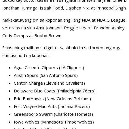
Bukod kay Sotto, kasama rin sa Ignite ni Shaw sina Jalen Green,
Jonathan Kuminga, Isaiah Todd, Daishen Nix, at Princepal Singh.
Makakatuwang din sa koponan ang ilang NBA at NBA G League
veterans na sina Amir Johnson, Reggie Hearn, Brandon Ashley,
Cody Demps at Bobby Brown.
Sinasabing maliban sa Ignite, sasabak din sa torneo ang mga
sumusunod na koponan:
Agua Caliente Clippers (LA Clippers)
Austin Spurs (San Antonio Spurs)
Canton Charge (Cleveland Cavaliers)
Delaware Blue Coats (Philadelphia 76ers)
Erie BayHawks (New Orleans Pelicans)
Fort Wayne Mad Ants (Indiana Pacers)
Greensboro Swarm (Charlotte Hornets)
Iowa Wolves (Minnesota Timberwolves)