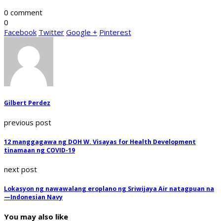
0 comment
0
Facebook
Twitter
Google +
Pinterest
Gilbert Perdez
previous post
12 manggagawa ng DOH W. Visayas for Health Development
tinamaan ng COVID-19
next post
Lokasyon ng nawawalang eroplano ng Sriwijaya Air natagpuan na
—Indonesian Navy
You may also like