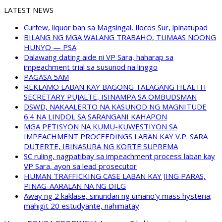
LATEST NEWS
Curfew, liquor ban sa Magsingal, Ilocos Sur, ipinatupad
BILANG NG MGA WALANG TRABAHO, TUMAAS NOONG
HUNYO — PSA
Dalawang dating aide ni VP Sara, haharap sa
impeachment trial sa susunod na linggo
PAGASA 5AM
REKLAMO LABAN KAY BAGONG TALAGANG HEALTH
SECRETARY PUJALTE, ISINAMPA SA OMBUDSMAN
DSWD, NAKAALERTO NA KASUNOD NG MAGNITUDE
6.4 NA LINDOL SA SARANGANI KAHAPON
MGA PETISYON NA KUMU-KUWESTIYON SA
IMPEACHMENT PROCEEDINGS LABAN KAY V.P. SARA
DUTERTE, IBINASURA NG KORTE SUPREMA
SC ruling, nagpatibay sa impeachment process laban kay
VP Sara, ayon sa lead prosecutor
HUMAN TRAFFICKING CASE LABAN KAY JING PARAS,
PINAG-AARALAN NA NG DILG
Away ng 2 kaklase, sinundan ng umano’y mass hysteria;
mahigit 20 estudyante, nahimatay