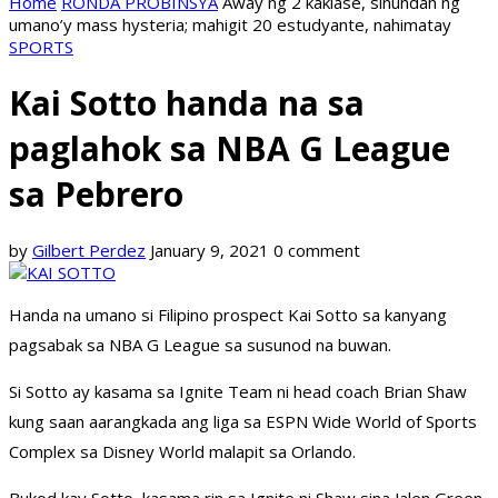
Home
RONDA PROBINSYA
Away ng 2 kaklase, sinundan ng
umano’y mass hysteria; mahigit 20 estudyante, nahimatay
SPORTS
Kai Sotto handa na sa
paglahok sa NBA G League
sa Pebrero
by
Gilbert Perdez
January 9, 2021
0 comment
Handa na umano si Filipino prospect Kai Sotto sa kanyang
pagsabak sa NBA G League sa susunod na buwan.
Si Sotto ay kasama sa Ignite Team ni head coach Brian Shaw
kung saan aarangkada ang liga sa ESPN Wide World of Sports
Complex sa Disney World malapit sa Orlando.