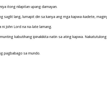
niya itong nilapitan upang damayan.
lang saglit lang, lumapit din sa kanya ang mga kapwa-kadete, magin
ni John Lord na na-late lamang.
unting kabutihang ipinakikita natin sa ating kapwa. Nakatutulong
ong pagbabago sa mundo.