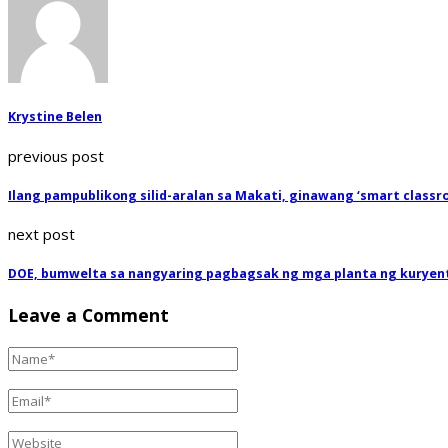
Krystine Belen
previous post
Ilang pampublikong silid-aralan sa Makati, ginawang ‘smart classr
next post
DOE, bumwelta sa nangyaring pagbagsak ng mga planta ng kuryen
Leave a Comment