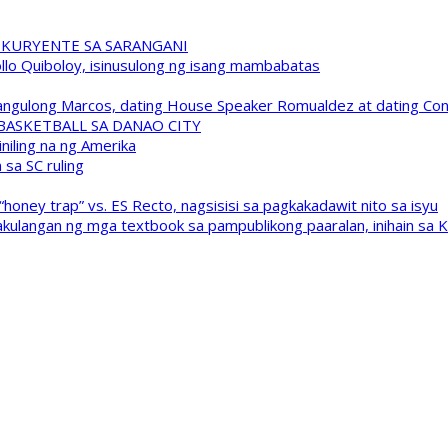
 KURYENTE SA SARANGANI
pollo Quiboloy, isinusulong ng isang mambabatas
 Pangulong Marcos, dating House Speaker Romualdez at dating C
A BASKETBALL SA DANAO CITY
niling na ng Amerika
sa SC ruling
oney trap” vs. ES Recto, nagsisisi sa pagkakadawit nito sa isyu
kulangan ng mga textbook sa pampublikong paaralan, inihain sa 