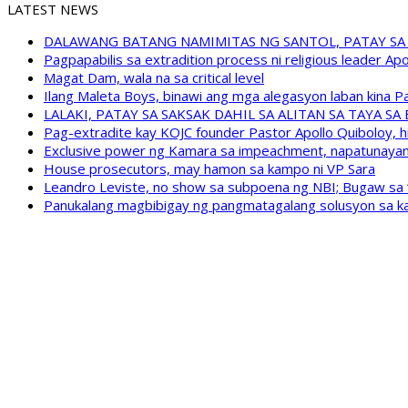
LATEST NEWS
DALAWANG BATANG NAMIMITAS NG SANTOL, PATAY SA
Pagpapabilis sa extradition process ni religious leader A
Magat Dam, wala na sa critical level
Ilang Maleta Boys, binawi ang mga alegasyon laban kina
LALAKI, PATAY SA SAKSAK DAHIL SA ALITAN SA TAYA S
Pag-extradite kay KOJC founder Pastor Apollo Quiboloy, hi
Exclusive power ng Kamara sa impeachment, napatunayan 
House prosecutors, may hamon sa kampo ni VP Sara
Leandro Leviste, no show sa subpoena ng NBI; Bugaw sa “h
Panukalang magbibigay ng pangmatagalang solusyon sa ka