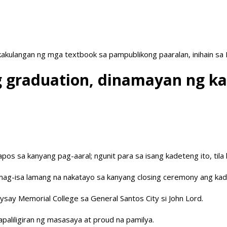
akulangan ng mga textbook sa pampublikong paaralan, inihain sa
 graduation, dinamayan ng ka
 sa kanyang pag-aaral; ngunit para sa isang kadeteng ito, tila
ag-isa lamang na nakatayo sa kanyang closing ceremony ang kadet
say Memorial College sa General Santos City si John Lord.
apaliligiran ng masasaya at proud na pamilya.