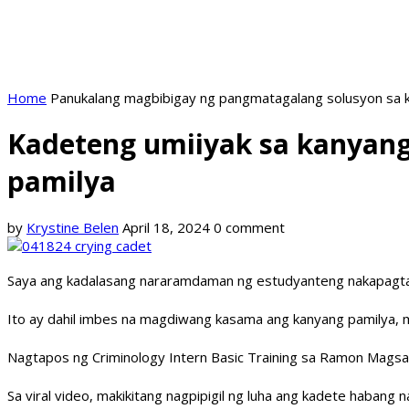
Home
Panukalang magbibigay ng pangmatagalang solusyon sa k
Kadeteng umiiyak sa kanyang
pamilya
by
Krystine Belen
April 18, 2024
0 comment
Saya ang kadalasang nararamdaman ng estudyanteng nakapagtapos
Ito ay dahil imbes na magdiwang kasama ang kanyang pamilya, m
Nagtapos ng Criminology Intern Basic Training sa Ramon Magsay
Sa viral video, makikitang nagpipigil ng luha ang kadete habang n