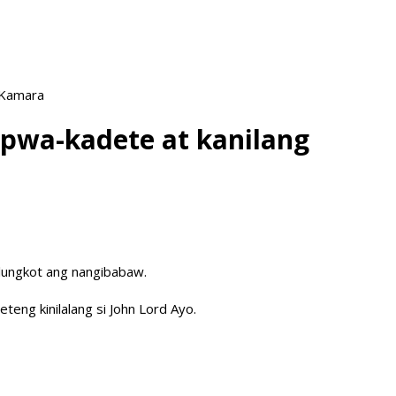
 Kamara
pwa-kadete at kanilang
 lungkot ang nangibabaw.
eng kinilalang si John Lord Ayo.