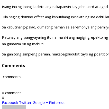
Isang ina ng ibang kadete ang nakapansin kay John Lord at agad 
Tila naging domino effect ang kabutihang ipinakita ng ina dahil i
Sa kabutihang-palad, dumating naman sa seremonya ang pamilya 
Patunay ang pangyayaring ito na malaki ang nagiging epekto ng m
na gumawa rin ng mabuti.
Sa ganitong simpleng paraan, makapagdudulot tayo ng positib
Comments
comments
0 comment
0
Facebook
Twitter
Google +
Pinterest