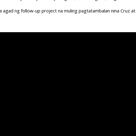
na agad ng follow-up project na muling pagtatambalan nina Cruz a