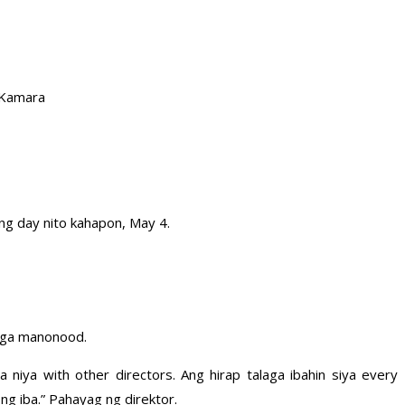
 Kamara
ing day nito kahapon, May 4.
 mga manonood.
iya with other directors. Ang hirap talaga ibahin siya every
 ng iba.” Pahayag ng direktor.