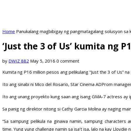
Home
Panukalang magbibigay ng pangmatagalang solusyon sa k
‘Just the 3 of Us’ kumita ng 
by
DWIZ 882
May 5, 2016
0 comment
Kumita ng P16 million pesos ang pelikulang “Just the 3 of Us” n
Ito ang sinabi ni Mico del Rosario, Star Cinema ADProm manage
Ito ang unang proyekto kung saan ang isang GMA-7 actress ay ip
Sa panig ng direktor nitong si Cathy Garcia Molina ay naging ma
“Sa sampung pelikula na ginawa namin, sampung characters an
time. Yung yung challenge namin sa isa’t isa, lalo na kay Lloydie