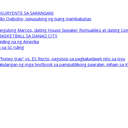
 KURYENTE SA SARANGANI
pollo Quiboloy, isinusulong ng isang mambabatas
 Pangulong Marcos, dating House Speaker Romualdez at dating C
A BASKETBALL SA DANAO CITY
niling na ng Amerika
sa SC ruling
oney trap” vs. ES Recto, nagsisisi sa pagkakadawit nito sa isyu
kulangan ng mga textbook sa pampublikong paaralan, inihain sa 