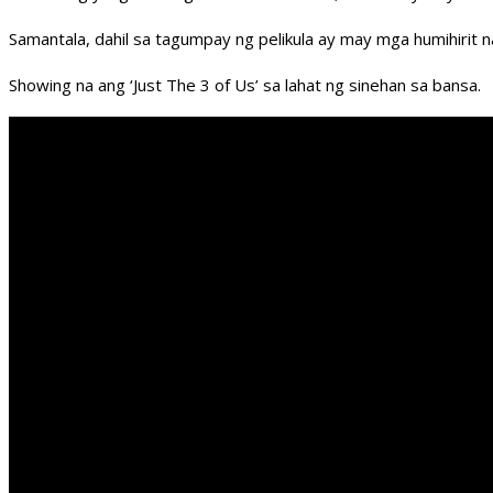
Samantala, dahil sa tagumpay ng pelikula ay may mga humihirit 
Showing na ang ‘Just The 3 of Us’ sa lahat ng sinehan sa bansa.