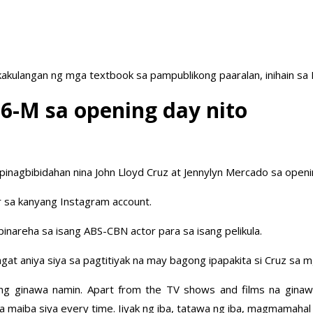
akulangan ng mga textbook sa pampublikong paaralan, inihain sa
P16-M sa opening day nito
a pinagbibidahan nina John Lloyd Cruz at Jennylyn Mercado sa open
r sa kanyang Instagram account.
inareha sa isang ABS-CBN actor para sa isang pelikula.
ingat aniya siya sa pagtitiyak na may bagong ipapakita si Cruz sa
g ginawa namin. Apart from the TV shows and films na ginawa n
 na maiba siya every time. Iiyak ng iba, tatawa ng iba, magmamahal