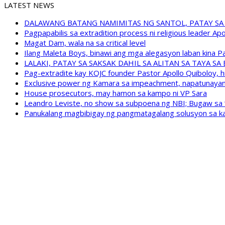
LATEST NEWS
DALAWANG BATANG NAMIMITAS NG SANTOL, PATAY SA
Pagpapabilis sa extradition process ni religious leader A
Magat Dam, wala na sa critical level
Ilang Maleta Boys, binawi ang mga alegasyon laban kina
LALAKI, PATAY SA SAKSAK DAHIL SA ALITAN SA TAYA S
Pag-extradite kay KOJC founder Pastor Apollo Quiboloy, hi
Exclusive power ng Kamara sa impeachment, napatunayan 
House prosecutors, may hamon sa kampo ni VP Sara
Leandro Leviste, no show sa subpoena ng NBI; Bugaw sa “h
Panukalang magbibigay ng pangmatagalang solusyon sa ka