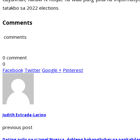
tatakbo sa 2022 elections.
Comments
comments
0 comment
0
Facebook
Twitter
Google +
Pinterest
Judith Estrada-Larino
previous post
Dating pulis na si Jonel Nuezca, dobleng habangbuhay na pagkabil