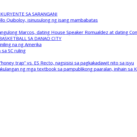
 KURYENTE SA SARANGANI
pollo Quiboloy, isinusulong ng isang mambabatas
 Pangulong Marcos, dating House Speaker Romualdez at dating C
A BASKETBALL SA DANAO CITY
niling na ng Amerika
sa SC ruling
oney trap” vs. ES Recto, nagsisisi sa pagkakadawit nito sa isyu
kulangan ng mga textbook sa pampublikong paaralan, inihain sa 