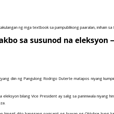
akulangan ng mga textbook sa pampublikong paaralan, inihain sa
takbo sa susunod na eleksyon
gyang diin ng Pangulong Rodrigo Duterte matapos niyang kumpirm
 eleksyon bilang Vice President ay salig sa paniniwala niyang hi
eza.
n hinggil dito hanggang pagsapit ng buwan ng Oktubre kung kail