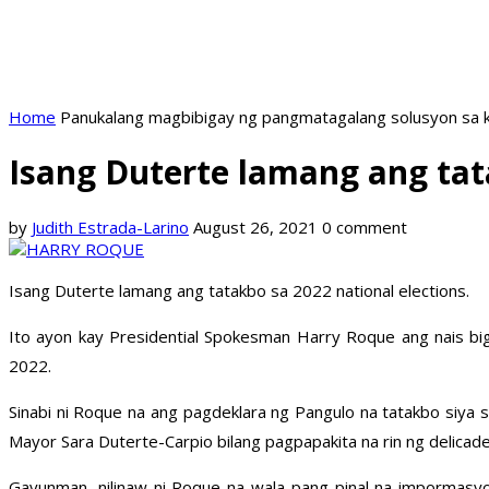
Home
Panukalang magbibigay ng pangmatagalang solusyon sa k
Isang Duterte lamang ang ta
by
Judith Estrada-Larino
August 26, 2021
0 comment
Isang Duterte lamang ang tatakbo sa 2022 national elections.
Ito ayon kay Presidential Spokesman Harry Roque ang nais bi
2022.
Sinabi ni Roque na ang pagdeklara ng Pangulo na tatakbo siya sa
Mayor Sara Duterte-Carpio bilang pagpapakita na rin ng delicad
Gayunman, nilinaw ni Roque na wala pang pinal na impormasyo