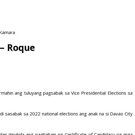
 Kamara
 — Roque
ahin ang tuluyang pagsabak sa Vice Presidential Elections sa
ndi sasabak sa 2022 national elections ang anak na si Davao City
an itinakda ang paghahain ng Certificate of Candidacy ng mga