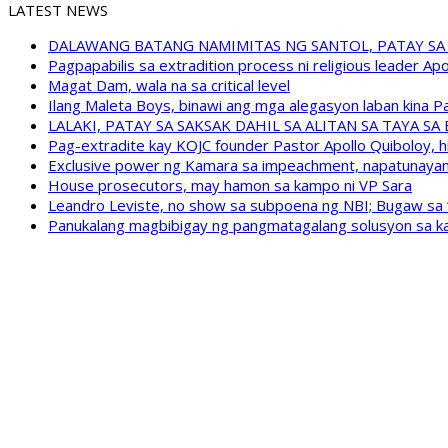
LATEST NEWS
DALAWANG BATANG NAMIMITAS NG SANTOL, PATAY SA
Pagpapabilis sa extradition process ni religious leader A
Magat Dam, wala na sa critical level
Ilang Maleta Boys, binawi ang mga alegasyon laban kina
LALAKI, PATAY SA SAKSAK DAHIL SA ALITAN SA TAYA S
Pag-extradite kay KOJC founder Pastor Apollo Quiboloy, hi
Exclusive power ng Kamara sa impeachment, napatunayan 
House prosecutors, may hamon sa kampo ni VP Sara
Leandro Leviste, no show sa subpoena ng NBI; Bugaw sa “h
Panukalang magbibigay ng pangmatagalang solusyon sa ka