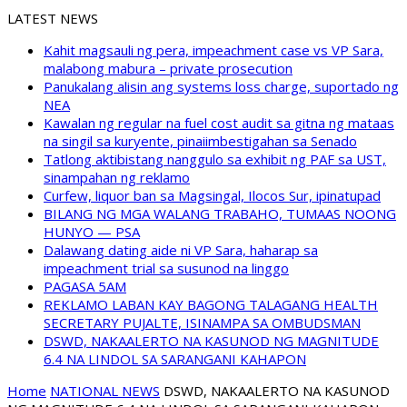
LATEST NEWS
Kahit magsauli ng pera, impeachment case vs VP Sara,
malabong mabura – private prosecution
Panukalang alisin ang systems loss charge, suportado ng
NEA
Kawalan ng regular na fuel cost audit sa gitna ng mataas
na singil sa kuryente, pinaiimbestigahan sa Senado
Tatlong aktibistang nanggulo sa exhibit ng PAF sa UST,
sinampahan ng reklamo
Curfew, liquor ban sa Magsingal, Ilocos Sur, ipinatupad
BILANG NG MGA WALANG TRABAHO, TUMAAS NOONG
HUNYO — PSA
Dalawang dating aide ni VP Sara, haharap sa
impeachment trial sa susunod na linggo
PAGASA 5AM
REKLAMO LABAN KAY BAGONG TALAGANG HEALTH
SECRETARY PUJALTE, ISINAMPA SA OMBUDSMAN
DSWD, NAKAALERTO NA KASUNOD NG MAGNITUDE
6.4 NA LINDOL SA SARANGANI KAHAPON
Home
NATIONAL NEWS
DSWD, NAKAALERTO NA KASUNOD