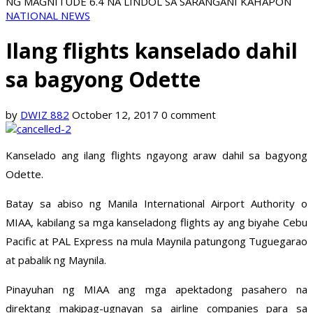
NG MAGNITUDE 6.4 NA LINDOL SA SARANGANI KAHAPON
NATIONAL NEWS
Ilang flights kanselado dahil
sa bagyong Odette
by
DWIZ 882
October 12, 2017
0 comment
Kanselado ang ilang flights ngayong araw dahil sa bagyong
Odette.
Batay sa abiso ng Manila International Airport Authority o
MIAA, kabilang sa mga kanseladong flights ay ang biyahe Cebu
Pacific at PAL Express na mula Maynila patungong Tuguegarao
at pabalik ng Maynila.
Pinayuhan ng MIAA ang mga apektadong pasahero na
direktang makipag-ugnayan sa airline companies para sa