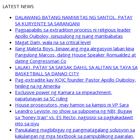
LATEST NEWS
DALAWANG BATANG NAMIMITAS NG SANTOL, PATAY
SA KURYENTE SA SARANGANI
Pagpapabilis sa extradition process ni religious leader
Apollo Quiboloy, isinusulong ng isang mambabatas
Magat Dam, wala na sa critical level
Ilang Maleta Boys, binawi ang mga alegasyon laban kina
Pangulong Marcos, dating House Speaker Romualdez at
dating Congressman Co
LALAKI, PATAY SA SAKSAK DAHIL SA ALITAN SA TAYA SA
BASKETBALL SA DANAO CITY
Pag-extradite kay KOJC founder Pastor Apollo Quiboloy,
hiniling na ng Amerika
Exclusive power ng Kamara sa impeachment,
napatunayan sa SC ruling
House prosecutors, may hamon sa kampo ni VP Sara
Leandro Leviste, no show sa subpoena ng NBI; Bugaw
sa “honey trap” vs. ES Recto, nagsisisi sa pagkakadawit
nito sa isyu
Panukalang magbibigay ng pangmatagalang solusyon sa
kakulangan ng mga textbook sa pampublikong paaralan,