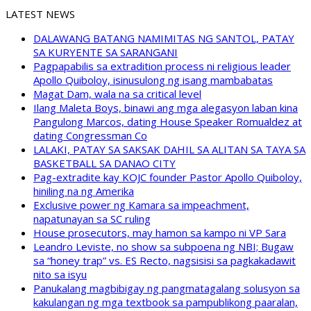
LATEST NEWS
DALAWANG BATANG NAMIMITAS NG SANTOL, PATAY
SA KURYENTE SA SARANGANI
Pagpapabilis sa extradition process ni religious leader
Apollo Quiboloy, isinusulong ng isang mambabatas
Magat Dam, wala na sa critical level
Ilang Maleta Boys, binawi ang mga alegasyon laban kina
Pangulong Marcos, dating House Speaker Romualdez at
dating Congressman Co
LALAKI, PATAY SA SAKSAK DAHIL SA ALITAN SA TAYA SA
BASKETBALL SA DANAO CITY
Pag-extradite kay KOJC founder Pastor Apollo Quiboloy,
hiniling na ng Amerika
Exclusive power ng Kamara sa impeachment,
napatunayan sa SC ruling
House prosecutors, may hamon sa kampo ni VP Sara
Leandro Leviste, no show sa subpoena ng NBI; Bugaw
sa “honey trap” vs. ES Recto, nagsisisi sa pagkakadawit
nito sa isyu
Panukalang magbibigay ng pangmatagalang solusyon sa
kakulangan ng mga textbook sa pampublikong paaralan,