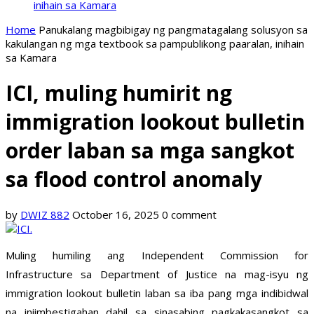
inihain sa Kamara
Home
Panukalang magbibigay ng pangmatagalang solusyon sa
kakulangan ng mga textbook sa pampublikong paaralan, inihain
sa Kamara
ICI, muling humirit ng
immigration lookout bulletin
order laban sa mga sangkot
sa flood control anomaly
by
DWIZ 882
October 16, 2025
0 comment
Muling humiling ang Independent Commission for
Infrastructure sa Department of Justice na mag-isyu ng
immigration lookout bulletin laban sa iba pang mga indibidwal
na iniimbestigahan dahil sa sinasabing pagkakasangkot sa