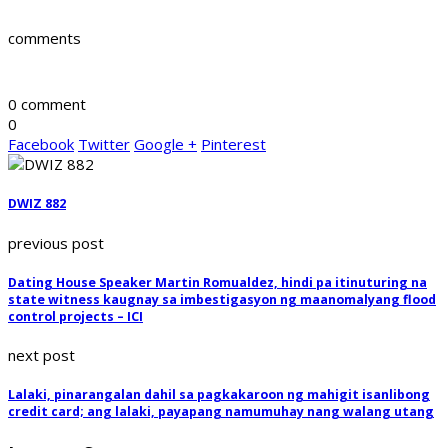
comments
0 comment
0
Facebook
Twitter
Google +
Pinterest
DWIZ 882
previous post
Dating House Speaker Martin Romualdez, hindi pa itinuturing na
state witness kaugnay sa imbestigasyon ng maanomalyang flood
control projects – ICI
next post
Lalaki, pinarangalan dahil sa pagkakaroon ng mahigit isanlibong
credit card; ang lalaki, payapang namumuhay nang walang utang