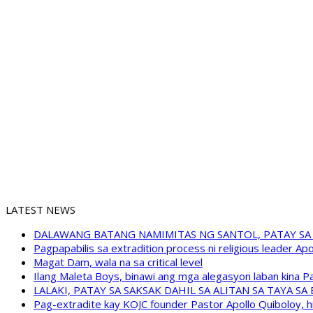
LATEST NEWS
DALAWANG BATANG NAMIMITAS NG SANTOL, PATAY SA
Pagpapabilis sa extradition process ni religious leader A
Magat Dam, wala na sa critical level
Ilang Maleta Boys, binawi ang mga alegasyon laban kina
LALAKI, PATAY SA SAKSAK DAHIL SA ALITAN SA TAYA S
Pag-extradite kay KOJC founder Pastor Apollo Quiboloy, hi