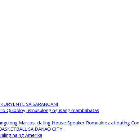
 KURYENTE SA SARANGANI
pollo Quiboloy, isinusulong ng isang mambabatas
 Pangulong Marcos, dating House Speaker Romualdez at dating C
A BASKETBALL SA DANAO CITY
niling na ng Amerika