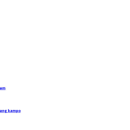
ram
nyang kampo