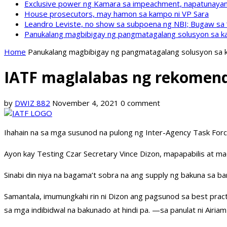
Exclusive power ng Kamara sa impeachment, napatunayan 
House prosecutors, may hamon sa kampo ni VP Sara
Leandro Leviste, no show sa subpoena ng NBI; Bugaw sa “h
Panukalang magbibigay ng pangmatagalang solusyon sa ka
Home
Panukalang magbibigay ng pangmatagalang solusyon sa k
IATF maglalabas ng rekomend
by
DWIZ 882
November 4, 2021
0 comment
Ihahain na sa mga susunod na pulong ng Inter-Agency Task For
Ayon kay Testing Czar Secretary Vince Dizon, mapapabilis at m
Sinabi din niya na bagama’t sobra na ang supply ng bakuna sa 
Samantala, imumungkahi rin ni Dizon ang pagsunod sa best prac
sa mga indibidwal na bakunado at hindi pa. —sa panulat ni Airia