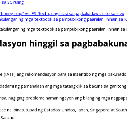
sa SC ruling
oney trap” vs. ES Recto, nagsisisi sa pagkakadawit nito sa isyu
kulangan ng mga textbook sa pampublikong paaralan, inihain sa 
akulangan ng mga textbook sa pampublikong paaralan, inihain sa
asyon hinggil sa pagbabakun
ce (IATF) ang rekomendasyon para sa insentibo ng mga bakunado 
adadami ng pamahalaan ang mga tatangkilik sa bakuna sa ganitong
bansa, nagiging problema naman ngayon ang bilang ng mga nagpap
tice na ipinatutupad ng Estados Unidos, Japan, Singapore at So
m Sancho