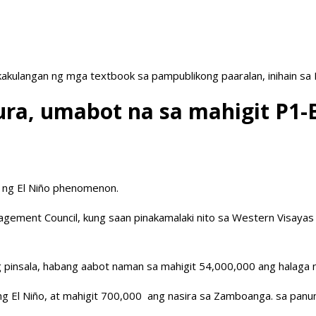
akulangan ng mga textbook sa pampublikong paaralan, inihain sa
ltura, umabot na sa mahigit 
o ng El Niño phenomenon.
agement Council, kung saan pinakamalaki nito sa Western Visayas 
pinsala, habang aabot naman sa mahigit 54,000,000 ang halaga ng
 El Niño, at mahigit 700,000 ang nasira sa Zamboanga. sa panunu