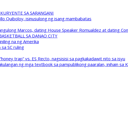
 KURYENTE SA SARANGANI
pollo Quiboloy, isinusulong ng isang mambabatas
 Pangulong Marcos, dating House Speaker Romualdez at dating C
A BASKETBALL SA DANAO CITY
niling na ng Amerika
sa SC ruling
oney trap” vs. ES Recto, nagsisisi sa pagkakadawit nito sa isyu
kulangan ng mga textbook sa pampublikong paaralan, inihain sa 