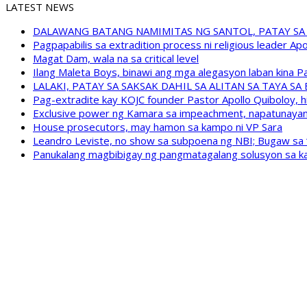
LATEST NEWS
DALAWANG BATANG NAMIMITAS NG SANTOL, PATAY SA
Pagpapabilis sa extradition process ni religious leader A
Magat Dam, wala na sa critical level
Ilang Maleta Boys, binawi ang mga alegasyon laban kina
LALAKI, PATAY SA SAKSAK DAHIL SA ALITAN SA TAYA S
Pag-extradite kay KOJC founder Pastor Apollo Quiboloy, hi
Exclusive power ng Kamara sa impeachment, napatunayan 
House prosecutors, may hamon sa kampo ni VP Sara
Leandro Leviste, no show sa subpoena ng NBI; Bugaw sa “h
Panukalang magbibigay ng pangmatagalang solusyon sa ka