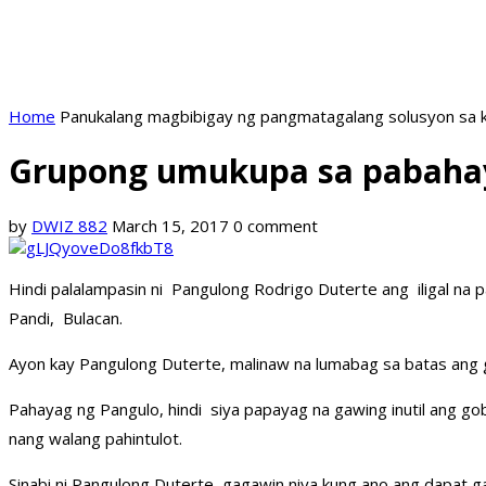
Home
Panukalang magbibigay ng pangmatagalang solusyon sa k
Grupong umukupa sa pabahay
by
DWIZ 882
March 15, 2017
0 comment
Hindi palalampasin ni Pangulong Rodrigo Duterte ang iligal n
Pandi, Bulacan.
Ayon kay Pangulong Duterte, malinaw na lumabag sa batas ang
Pahayag ng Pangulo, hindi siya papayag na gawing inutil ang 
nang walang pahintulot.
Sinabi ni Pangulong Duterte, gagawin niya kung ano ang dapat g