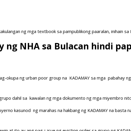
akulangan ng mga textbook sa pampublikong paaralan, inihain sa
 ng NHA sa Bulacan hindi pa
a pag-okupa ng urban poor group na KADAMAY sa mga pabahay ng N
 grupo dahil sa kawalan ng mga dokumento ng mga miyembro nito
gobyerno kasunod ng marahas na hakbang ng KADAMAY na basta na
awin at ito ay ang pag-i-isue ng eviction order sa grupo ng KADA