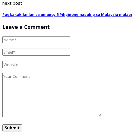
next post
Pagkakakilanlan sa umanoy 5 Pilipinong nadakip sa Malaysia malab
Leave a Comment