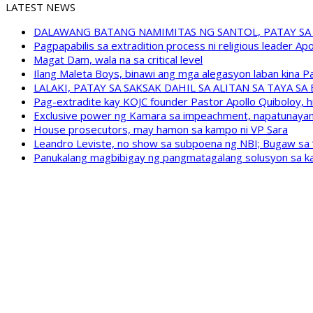
LATEST NEWS
DALAWANG BATANG NAMIMITAS NG SANTOL, PATAY SA
Pagpapabilis sa extradition process ni religious leader A
Magat Dam, wala na sa critical level
Ilang Maleta Boys, binawi ang mga alegasyon laban kina
LALAKI, PATAY SA SAKSAK DAHIL SA ALITAN SA TAYA S
Pag-extradite kay KOJC founder Pastor Apollo Quiboloy, hi
Exclusive power ng Kamara sa impeachment, napatunayan 
House prosecutors, may hamon sa kampo ni VP Sara
Leandro Leviste, no show sa subpoena ng NBI; Bugaw sa “h
Panukalang magbibigay ng pangmatagalang solusyon sa ka