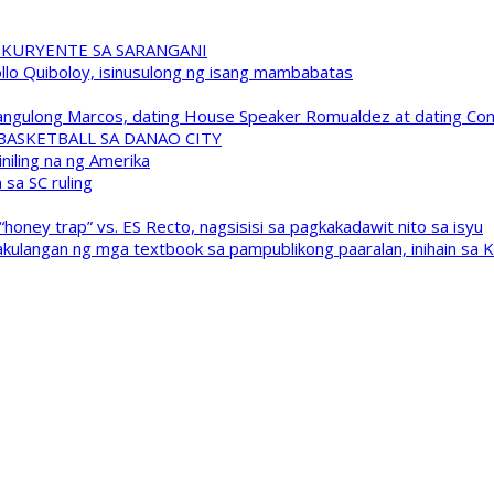
 KURYENTE SA SARANGANI
pollo Quiboloy, isinusulong ng isang mambabatas
 Pangulong Marcos, dating House Speaker Romualdez at dating C
A BASKETBALL SA DANAO CITY
niling na ng Amerika
sa SC ruling
oney trap” vs. ES Recto, nagsisisi sa pagkakadawit nito sa isyu
kulangan ng mga textbook sa pampublikong paaralan, inihain sa 