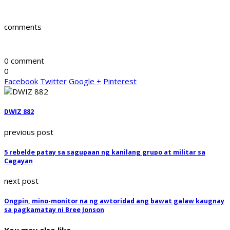
comments
0 comment
0
Facebook
Twitter
Google +
Pinterest
DWIZ 882
previous post
5 rebelde patay sa sagupaan ng kanilang grupo at militar sa
Cagayan
next post
Ongpin, mino-monitor na ng awtoridad ang bawat galaw kaugnay
sa pagkamatay ni Bree Jonson
You may also like