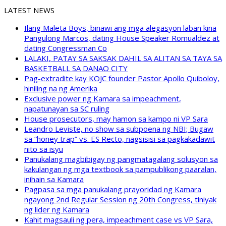
LATEST NEWS
Ilang Maleta Boys, binawi ang mga alegasyon laban kina
Pangulong Marcos, dating House Speaker Romualdez at
dating Congressman Co
LALAKI, PATAY SA SAKSAK DAHIL SA ALITAN SA TAYA SA
BASKETBALL SA DANAO CITY
Pag-extradite kay KOJC founder Pastor Apollo Quiboloy,
hiniling na ng Amerika
Exclusive power ng Kamara sa impeachment,
napatunayan sa SC ruling
House prosecutors, may hamon sa kampo ni VP Sara
Leandro Leviste, no show sa subpoena ng NBI; Bugaw
sa “honey trap” vs. ES Recto, nagsisisi sa pagkakadawit
nito sa isyu
Panukalang magbibigay ng pangmatagalang solusyon sa
kakulangan ng mga textbook sa pampublikong paaralan,
inihain sa Kamara
Pagpasa sa mga panukalang prayoridad ng Kamara
ngayong 2nd Regular Session ng 20th Congress, tiniyak
ng lider ng Kamara
Kahit magsauli ng pera, impeachment case vs VP Sara,