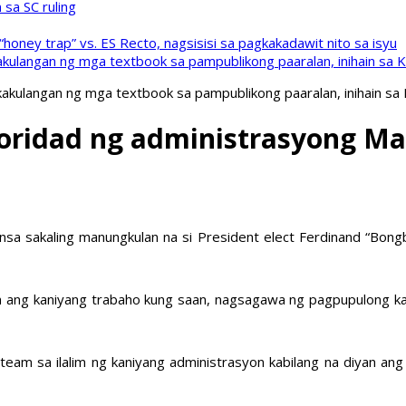
sa SC ruling
oney trap” vs. ES Recto, nagsisisi sa pagkakadawit nito sa isyu
kulangan ng mga textbook sa pampublikong paaralan, inihain sa 
akulangan ng mga textbook sa pampublikong paaralan, inihain sa
oridad ng administrasyong Ma
a sakaling manungkulan na si President elect Ferdinand “Bongbo
n ang kaniyang trabaho kung saan, nagsagawa ng pagpupulong k
am sa ilalim ng kaniyang administrasyon kabilang na diyan ang 