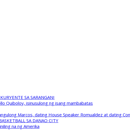
 KURYENTE SA SARANGANI
pollo Quiboloy, isinusulong ng isang mambabatas
 Pangulong Marcos, dating House Speaker Romualdez at dating C
A BASKETBALL SA DANAO CITY
niling na ng Amerika