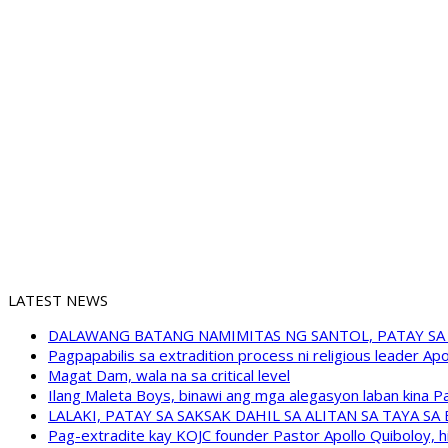
LATEST NEWS
DALAWANG BATANG NAMIMITAS NG SANTOL, PATAY SA
Pagpapabilis sa extradition process ni religious leader A
Magat Dam, wala na sa critical level
Ilang Maleta Boys, binawi ang mga alegasyon laban kina
LALAKI, PATAY SA SAKSAK DAHIL SA ALITAN SA TAYA S
Pag-extradite kay KOJC founder Pastor Apollo Quiboloy, hi