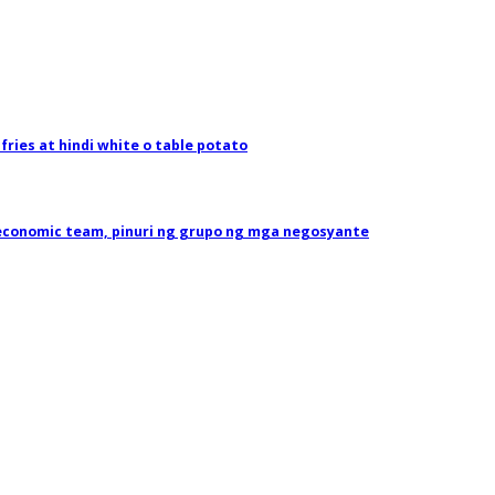
ries at hindi white o table potato
economic team, pinuri ng grupo ng mga negosyante