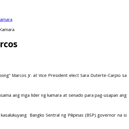
Kamara
 Kamara
rcos
ng” Marcos Jr. at Vice President elect Sara Duterte-Carpio sa
asama ang mga lider ng kamara at senado para pag-usapan ang
kasalukuyang Bangko Sentral ng Pilipinas (BSP) governor na si