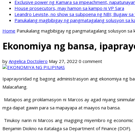
Exclusive power ng Kamara sa impeachment, napatunayan 
House prosecutors, may hamon sa kampo ni VP Sara
Leandro Leviste, no show sa subpoena ng NBI; Bugaw sa “h
Panukalang magbibigay ng pangmatagalang solusyon sa ka
Home
Panukalang magbibigay ng pangmatagalang solusyon sa k
Ekonomiya ng bansa, ipapray
by
Angelica Doctolero
May 27, 2022
0 comment
Ipaprayoridad ng bagong administrasyon ang ekonomiya ng bans
Malacañang.
Matapos ang proklamasyon ni Marcos ay agad niyang sinimula
mga dapat gawin para sa mapayapa at maayos na bansa.
Tinukoy narin ni Marcos ang magiging miyembro ng economic te
Benjamin Diokno na itatalaga sa Department of Finance (DOF).