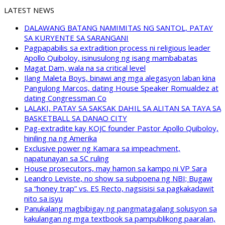
LATEST NEWS
DALAWANG BATANG NAMIMITAS NG SANTOL, PATAY
SA KURYENTE SA SARANGANI
Pagpapabilis sa extradition process ni religious leader
Apollo Quiboloy, isinusulong ng isang mambabatas
Magat Dam, wala na sa critical level
Ilang Maleta Boys, binawi ang mga alegasyon laban kina
Pangulong Marcos, dating House Speaker Romualdez at
dating Congressman Co
LALAKI, PATAY SA SAKSAK DAHIL SA ALITAN SA TAYA SA
BASKETBALL SA DANAO CITY
Pag-extradite kay KOJC founder Pastor Apollo Quiboloy,
hiniling na ng Amerika
Exclusive power ng Kamara sa impeachment,
napatunayan sa SC ruling
House prosecutors, may hamon sa kampo ni VP Sara
Leandro Leviste, no show sa subpoena ng NBI; Bugaw
sa “honey trap” vs. ES Recto, nagsisisi sa pagkakadawit
nito sa isyu
Panukalang magbibigay ng pangmatagalang solusyon sa
kakulangan ng mga textbook sa pampublikong paaralan,