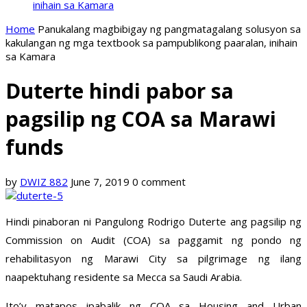
inihain sa Kamara
Home
Panukalang magbibigay ng pangmatagalang solusyon sa
kakulangan ng mga textbook sa pampublikong paaralan, inihain
sa Kamara
Duterte hindi pabor sa
pagsilip ng COA sa Marawi
funds
by
DWIZ 882
June 7, 2019
0 comment
Hindi pinaboran ni Pangulong Rodrigo Duterte ang pagsilip ng
Commission on Audit (COA) sa paggamit ng pondo ng
rehabilitasyon ng Marawi City sa pilgrimage ng ilang
naapektuhang residente sa Mecca sa Saudi Arabia.
Ito’y matapos ipabalik ng COA sa Housing and Urban