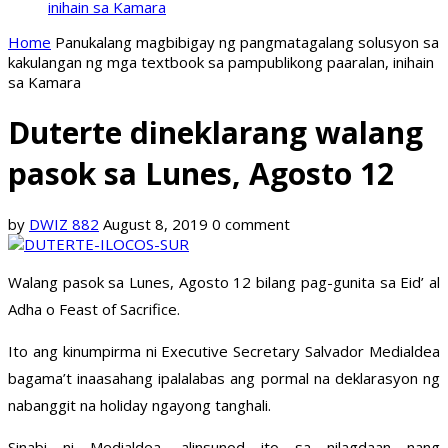
inihain sa Kamara
Home
Panukalang magbibigay ng pangmatagalang solusyon sa
kakulangan ng mga textbook sa pampublikong paaralan, inihain
sa Kamara
Duterte dineklarang walang
pasok sa Lunes, Agosto 12
by
DWIZ 882
August 8, 2019
0 comment
Walang pasok sa Lunes, Agosto 12 bilang pag-gunita sa Eid’ al
Adha o Feast of Sacrifice.
Ito ang kinumpirma ni Executive Secretary Salvador Medialdea
bagama’t inaasahang ipalalabas ang pormal na deklarasyon ng
nabanggit na holiday ngayong tanghali.
Sinabi ni Medialdea, alinsunod ito sa nilagdaan nang