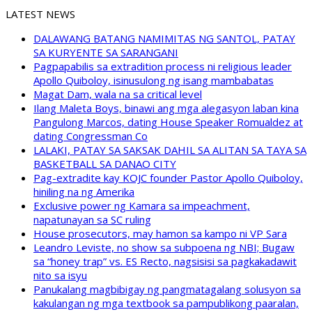
LATEST NEWS
DALAWANG BATANG NAMIMITAS NG SANTOL, PATAY
SA KURYENTE SA SARANGANI
Pagpapabilis sa extradition process ni religious leader
Apollo Quiboloy, isinusulong ng isang mambabatas
Magat Dam, wala na sa critical level
Ilang Maleta Boys, binawi ang mga alegasyon laban kina
Pangulong Marcos, dating House Speaker Romualdez at
dating Congressman Co
LALAKI, PATAY SA SAKSAK DAHIL SA ALITAN SA TAYA SA
BASKETBALL SA DANAO CITY
Pag-extradite kay KOJC founder Pastor Apollo Quiboloy,
hiniling na ng Amerika
Exclusive power ng Kamara sa impeachment,
napatunayan sa SC ruling
House prosecutors, may hamon sa kampo ni VP Sara
Leandro Leviste, no show sa subpoena ng NBI; Bugaw
sa “honey trap” vs. ES Recto, nagsisisi sa pagkakadawit
nito sa isyu
Panukalang magbibigay ng pangmatagalang solusyon sa
kakulangan ng mga textbook sa pampublikong paaralan,