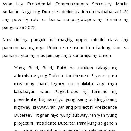
Ayon kay Presidential Communications Secretary Martin
Andanar, target ng Duterte administration na maibaba sa 14%
ang poverty rate sa bansa sa pagtatapos ng termino ng
pangulo sa 2022.
Nais rin ng pangulo na maging upper middle class ang
pamumuhay ng mga Pilipino sa susunod na tatlong taon sa
pamamagitan ng mas pinasiglang ekonomiya ng bansa.
‘Yung Build, Build, Build na tutukan talaga ng
administrasyong Duterte for the next 3 years para
mayroong hard legacy na makikita ang mga
kababayan natin. Pagkatapos ng termino ng
presidente, titignan niyo ‘yung isang building, isang
highway, skyway, ‘ah ‘yan ang project ni Presidente
Duterte’. Titignan niyo ‘yung subway, ‘ah ‘yan ‘yung
project ni Presidente Duterte’. Para kung sa gano’n
ay ‘yung susunod na pangulo ay talagang ma-