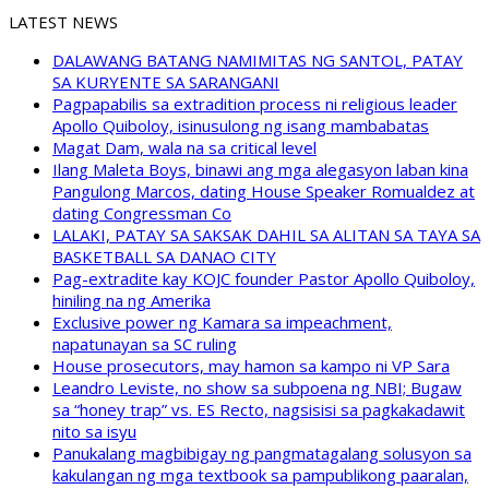
LATEST NEWS
DALAWANG BATANG NAMIMITAS NG SANTOL, PATAY
SA KURYENTE SA SARANGANI
Pagpapabilis sa extradition process ni religious leader
Apollo Quiboloy, isinusulong ng isang mambabatas
Magat Dam, wala na sa critical level
Ilang Maleta Boys, binawi ang mga alegasyon laban kina
Pangulong Marcos, dating House Speaker Romualdez at
dating Congressman Co
LALAKI, PATAY SA SAKSAK DAHIL SA ALITAN SA TAYA SA
BASKETBALL SA DANAO CITY
Pag-extradite kay KOJC founder Pastor Apollo Quiboloy,
hiniling na ng Amerika
Exclusive power ng Kamara sa impeachment,
napatunayan sa SC ruling
House prosecutors, may hamon sa kampo ni VP Sara
Leandro Leviste, no show sa subpoena ng NBI; Bugaw
sa “honey trap” vs. ES Recto, nagsisisi sa pagkakadawit
nito sa isyu
Panukalang magbibigay ng pangmatagalang solusyon sa
kakulangan ng mga textbook sa pampublikong paaralan,