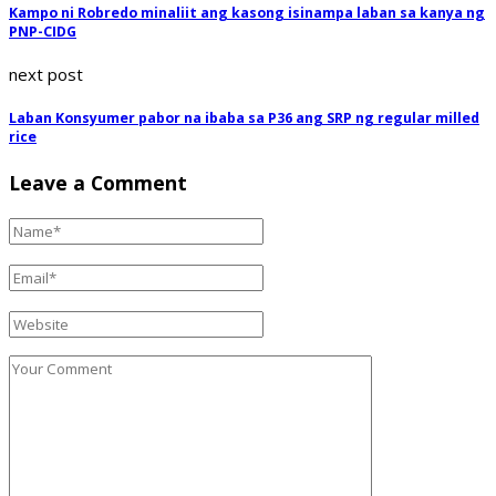
Kampo ni Robredo minaliit ang kasong isinampa laban sa kanya ng
PNP-CIDG
next post
Laban Konsyumer pabor na ibaba sa P36 ang SRP ng regular milled
rice
Leave a Comment