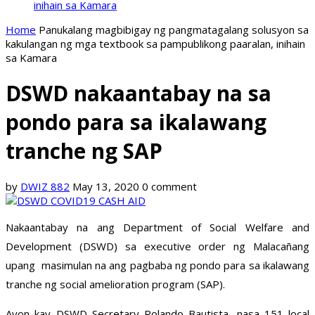
inihain sa Kamara
Home
Panukalang magbibigay ng pangmatagalang solusyon sa
kakulangan ng mga textbook sa pampublikong paaralan, inihain
sa Kamara
DSWD nakaantabay na sa
pondo para sa ikalawang
tranche ng SAP
by
DWIZ 882
May 13, 2020
0 comment
Nakaantabay na ang Department of Social Welfare and
Development (DSWD) sa executive order ng Malacañang
upang masimulan na ang pagbaba ng pondo para sa ikalawang
tranche ng social amelioration program (SAP).
Ayon kay DSWD Secretary Rolando Bautista, nasa 151 local