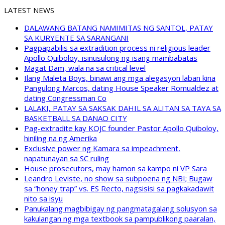
LATEST NEWS
DALAWANG BATANG NAMIMITAS NG SANTOL, PATAY
SA KURYENTE SA SARANGANI
Pagpapabilis sa extradition process ni religious leader
Apollo Quiboloy, isinusulong ng isang mambabatas
Magat Dam, wala na sa critical level
Ilang Maleta Boys, binawi ang mga alegasyon laban kina
Pangulong Marcos, dating House Speaker Romualdez at
dating Congressman Co
LALAKI, PATAY SA SAKSAK DAHIL SA ALITAN SA TAYA SA
BASKETBALL SA DANAO CITY
Pag-extradite kay KOJC founder Pastor Apollo Quiboloy,
hiniling na ng Amerika
Exclusive power ng Kamara sa impeachment,
napatunayan sa SC ruling
House prosecutors, may hamon sa kampo ni VP Sara
Leandro Leviste, no show sa subpoena ng NBI; Bugaw
sa “honey trap” vs. ES Recto, nagsisisi sa pagkakadawit
nito sa isyu
Panukalang magbibigay ng pangmatagalang solusyon sa
kakulangan ng mga textbook sa pampublikong paaralan,