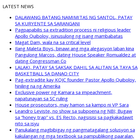
LATEST NEWS
DALAWANG BATANG NAMIMITAS NG SANTOL, PATAY
SA KURYENTE SA SARANGANI
Pagpapabilis sa extradition process ni religious leader
Apollo Quiboloy, isinusulong ng isang mambabatas
Magat Dam, wala na sa critical level
Ilang Maleta Boys, binawi ang mga alegasyon laban kina
Pangulong Marcos, dating House Speaker Romualdez at
dating Congressman Co
LALAKI, PATAY SA SAKSAK DAHIL SA ALITAN SA TAYA SA
BASKETBALL SA DANAO CITY
Pag-extradite kay KOJC founder Pastor Apollo Quiboloy,
hiniling na ng Amerika
Exclusive power ng Kamara sa impeachment,
napatunayan sa SC ruling
House prosecutors, may hamon sa kampo ni VP Sara
Leandro Leviste, no show sa subpoena ng NBI; Bugaw
sa “honey trap” vs. ES Recto, nagsisisi sa pagkakadawit
nito sa isyu
Panukalang magbibigay ng pangmatagalang solusyon sa
kakulangan ng mga textbook sa pampublikong paaralan,